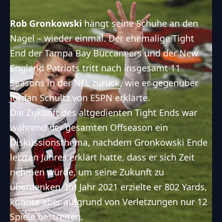
Rob Gronkowski
hängt seine Schuhe an den
Nagel – wieder einmal. Der ehemalige
Tight
End
der
Tampa Bay Buccaneers
und der
New
England Patriots
tritt nach insgesamt 11
Seasons in der
NFL
zurück, wie er gegenüber
Jordan Schultz von ESPN erklärte.
Die Zukunft des altgedienten Tight Ends war
während der gesamten Offseason ein
Diskussionsthema, nachdem Gronkowski Ende
letzten Jahres erklärt hatte, dass er sich Zeit
nehmen würde, um seine Zukunft zu
überdenken. Im Jahr 2021 erzielte er 802 Yards,
konnte aber aufgrund von Verletzungen nur 12
Spiele bestreiten.