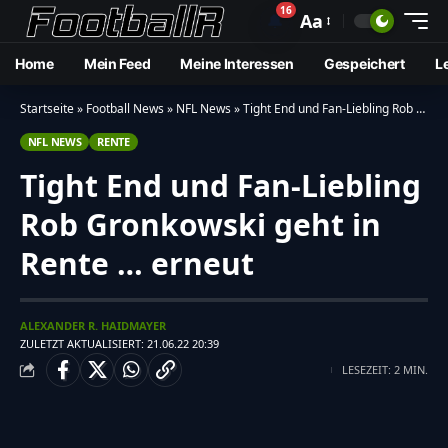
16
🔔
Aa
Home
Mein Feed
Meine Interessen
Gespeichert
L
Startseite
»
Football News
»
NFL News
»
Tight End und Fan-Liebling Rob Gronkowski geht in Rente … erneut
NFL NEWS
RENTE
Tight End und Fan-Liebling
Rob Gronkowski geht in
Rente … erneut
ALEXANDER R. HAIDMAYER
ZULETZT AKTUALISIERT: 21.06.22 20:39
LESEZEIT: 2 MIN.