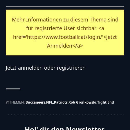
Mehr Informationen zu diesem Thema sind
für registrierte User sichtbar. <a
href='https://www.footballr.at/login/'>Jetzt
Anmelden</a>
Jetzt
anmelden
oder
registrieren
THEMEN:
Buccaneers
NFL
Patriots
Rob Gronkowski
Tight End
Hol' dir den Newsletter