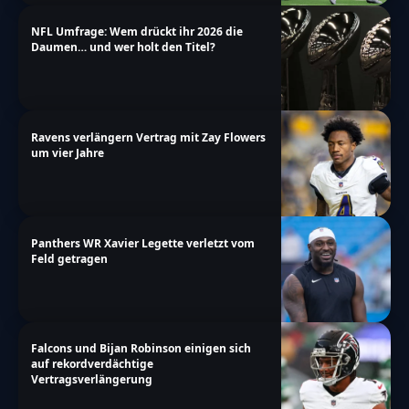
NFL Umfrage: Wem drückt ihr 2026 die
Daumen… und wer holt den Titel?
Ravens verlängern Vertrag mit Zay Flowers
um vier Jahre
Panthers WR Xavier Legette verletzt vom
Feld getragen
Falcons und Bijan Robinson einigen sich
auf rekordverdächtige
Vertragsverlängerung