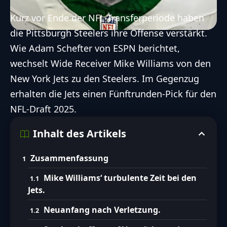
Kurz vor Ende der
NFL
-Transferperiode haben
die
Pittsburgh Steelers
ihre Offense verstärkt.
Wie
Adam Schefter von ESPN
berichtet,
wechselt Wide Receiver Mike Williams von den
New York Jets
zu den Steelers. Im Gegenzug
erhalten die Jets einen Fünftrunden-Pick für den
NFL
-Draft 2025.
Inhalt des Artikels
Zusammenfassung
Mike Williams‘ turbulente Zeit bei den
Jets.
Neuanfang nach Verletzung.