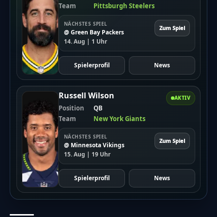
Team
Pittsburgh Steelers
Williams muss jetzt die Spielzüge der Steelers lernen.
Dann kann er hoffentlich bald mitspielen.
NÄCHSTES SPIEL
Die Fans sind gespannt, ob er der Mannschaft helfen
Zum Spiel
@ Green Bay Packers
kann.
14. Aug | 1 Uhr
Hinweis
Spielerprofil
News
Die vereinfachte Version dieses Artikels wurde
künstlich erzeugt und wird stetig weiterentwickelt.
Russell Wilson
Wir freuen uns über
dein Feedback
.
AKTIV
Position
QB
Team
New York Giants
NÄCHSTES SPIEL
Zum Spiel
@ Minnesota Vikings
15. Aug | 19 Uhr
Spielerprofil
News