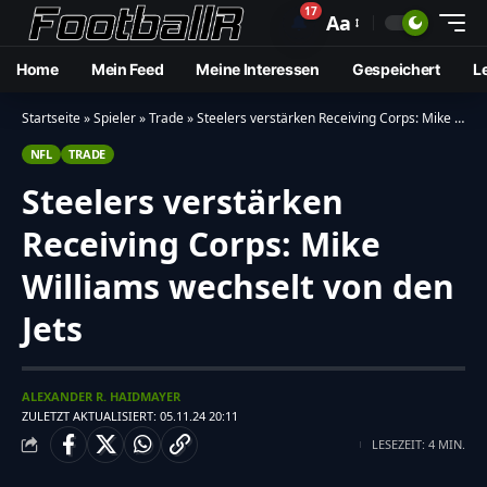
17
🔔
Aa
Home
Mein Feed
Meine Interessen
Gespeichert
L
Startseite
»
Spieler
»
Trade
»
Steelers verstärken Receiving Corps: Mike Williams wechselt von den Jets
NFL
TRADE
Steelers verstärken
Receiving Corps: Mike
Williams wechselt von den
Jets
ALEXANDER R. HAIDMAYER
ZULETZT AKTUALISIERT: 05.11.24 20:11
LESEZEIT: 4 MIN.