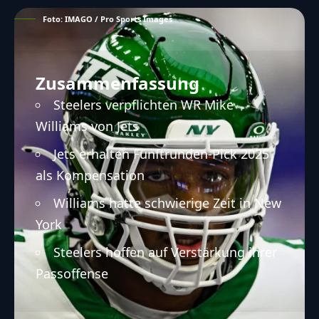
Foto: IMAGO / Pro Sports Images
Zusammenfassung
Steelers verpflichten WR Mike
Williams von Jets
Jets erhalten Fünftrunden-Pick 2025
als Kompensation
Williams hatte schwierige Zeit in New
York
Steelers hoffen auf Verstärkung ihrer
Passoffense