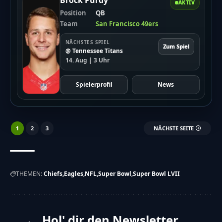
Brock Purdy
AKTIV
Position
QB
Team
San Francisco 49ers
NÄCHSTES SPIEL
Zum Spiel
@ Tennessee Titans
14. Aug | 3 Uhr
Spielerprofil
News
1
2
3
NÄCHSTE SEITE
THEMEN:
Chiefs
Eagles
NFL
Super Bowl
Super Bowl LVII
Hol' dir den Newsletter