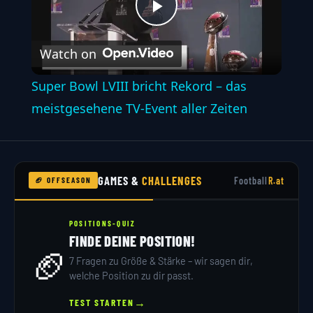
Play
Watch on
Video
Super Bowl LVIII bricht Rekord – das
meistgesehene TV-Event aller Zeiten
GAMES &
CHALLENGES
Football
R.at
🏈 OFFSEASON
POSITIONS-QUIZ
FINDE DEINE POSITION!
🏈
7 Fragen zu Größe & Stärke – wir sagen dir,
welche Position zu dir passt.
→
TEST STARTEN