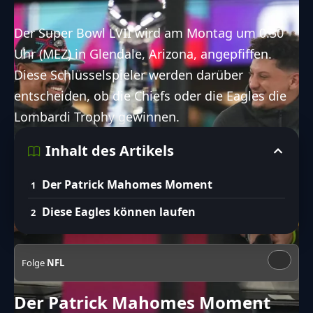
Der Super Bowl LVII wird am Montag um 0:30
Uhr (MEZ) in Glendale, Arizona, angepfiffen.
Diese Schlüsselspieler werden darüber
entscheiden, ob die Chiefs oder die Eagles die
Lombardi Trophy gewinnen.
Inhalt des Artikels
Der Patrick Mahomes Moment
Diese Eagles können laufen
Folge
NFL
Der Patrick Mahomes Moment