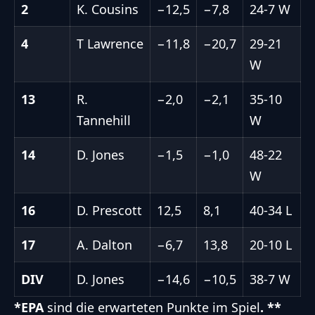
2
K. Cousins
−12,5
−7,8
24-7 W
4
T Lawrence
−11,8
−20,7
29-21
W
13
R.
−2,0
−2,1
35-10
Tannehill
W
14
D. Jones
−1,5
−1,0
48-22
W
16
D. Prescott
12,5
8,1
40-34 L
17
A. Dalton
−6,7
13,8
20-10 L
DIV
D. Jones
−14,6
−10,5
38-7 W
*EPA
sind die erwarteten Punkte im Spiel
. **