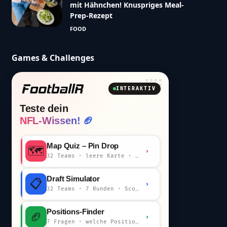
mit Hähnchen! Knuspriges Meal-
Prep-Rezept
FOOD
Games & Challenges
INTERAKTIV
Teste dein
NFL-Wissen! 🏈
Map Quiz – Pin Drop
🗺️
›
32 Teams · leere Karte · km-Wertung
Draft Simulator
📋
›
32 Teams · 7 Runden · Scout-Kommentar
Positions-Finder
🏈
›
7 Fragen · welche Position bist du?