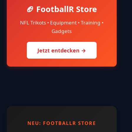
🏈 FootballR Store
NFL Trikots • Equipment • Training •
Gadgets
Jetzt entdecken →
NEU: FOOTBALLR STORE