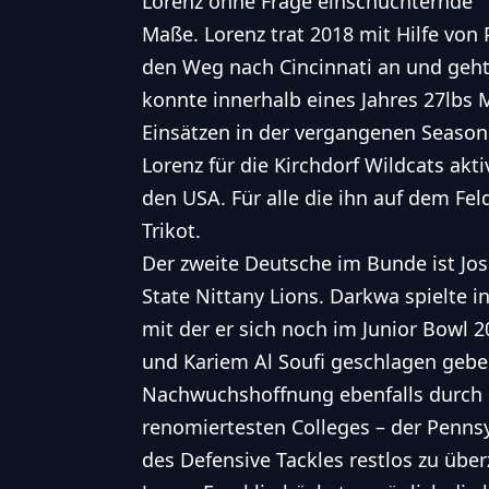
Lorenz ohne Frage einschüchternde
Maße. Lorenz trat 2018 mit Hilfe von 
den Weg nach Cincinnati an und geht 
konnte innerhalb eines Jahres 27lbs
Einsätzen in der vergangenen Season,
Lorenz für die Kirchdorf Wildcats akt
den USA. Für alle die ihn auf dem Fel
Trikot.
Der zweite Deutsche im Bunde ist
Jo
State Nittany Lions. Darkwa spielte i
mit der er sich noch im
Junior Bowl 2
und
Kariem Al Soufi
geschlagen geben
Nachwuchshoffnung ebenfalls durch d
renomiertesten Colleges – der Pennsy
des Defensive Tackles restlos zu üb