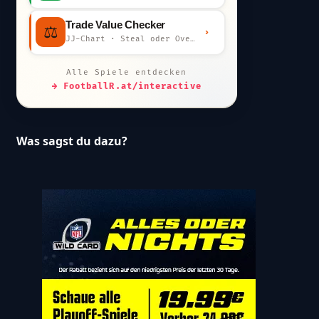
Trade Value Checker
⚖️
›
JJ-Chart · Steal oder Overpay?
Alle Spiele entdecken
→ FootballR.at/interactive
Was sagst du dazu?