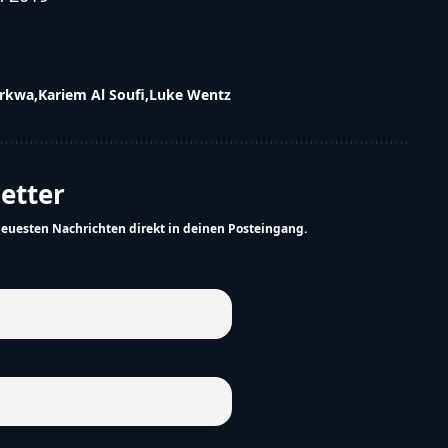
arkwa
Kariem Al Soufi
Luke Wentz
letter
neuesten Nachrichten direkt in deinen Posteingang.