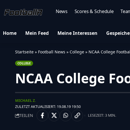
News
Scores & Schedule
Tea
Home
Mein Feed
Meine Interessen
Gespeiche
Startseite
»
Football News
»
College
»
NCAA College Footbal
COLLEGE
NCAA College Foo
MICHAEL Z.
ZULETZT AKTUALISIERT: 19.08.19 19:50
TEILEN
LESEZEIT: 3 MIN.