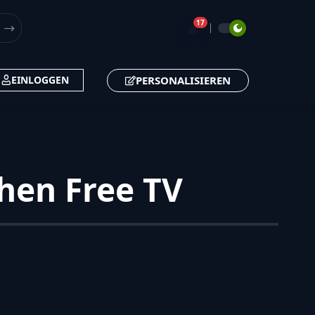
17
🔔
PERSONALISIEREN
EINLOGGEN
chen Free TV