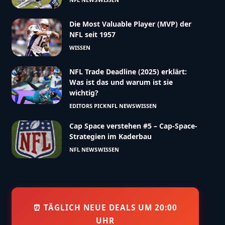
Die Most Valuable Player (MVP) der
NFL seit 1957
WISSEN
NFL Trade Deadline (2025) erklärt:
Was ist das und warum ist sie
wichtig?
EDITORS PICK
NFL NEWS
WISSEN
Cap Space verstehen #5 – Cap-Space-
Strategien im Kaderbau
NFL NEWS
WISSEN
⏰ TÄGLICH NEUE DEALS UM 20:00
UHR