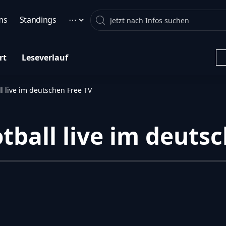
Search
ms
Standings
⋯
rt
Leseverlauf
l live im deutschen Free TV
tball live im deuts