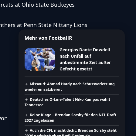
arcats at Ohio State Buckeyes
nthers at Penn State Nittany Lions
Mehr von FootballR
Georgias Dante Dowdell
nach Unfall auf
unbestimmte Zeit außer
Gefecht gesetzt
Missouri: Ahmad Hardy nach Schussverletzung
wieder einsatzbereit
Deutsches O-Line-Talent Niko Kampas wählt
Tennessee
Keine Klage – Brendan Sorsby für den NFL Draft
von
2027 zugelassen
Auch die CFL macht dicht: Brendan Sorsby steht
2026 praktisch ohne Profi-Option da