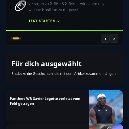
🏈
7 Fragen zu Größe & Stärke – wir sagen dir,
welche Position zu dir passt.
→
TEST STARTEN
‹
›
Für dich ausgewählt
Entdecke die Geschichten, die mit dem Artikel zusammenhängen!
Panthers WR Xavier Legette verletzt vom
Feld getragen