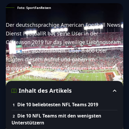
Foto: SportFanReisen
Der deutschsprachige
American Football
News
Dienst FootballR bat seine User in der
Offseason 2019 für das jeweilige Lieblingsteam
in der NFL abzustimmen. Über 8.400 User
folgten diesem Aufruf und gaben im
dreiwöchigen Abstimm-Zeitraum ihre Stimme
für ihr
NFL
Team ab.
Inhalt des Artikels
Die 10 beliebtesten NFL Teams 2019
Die 10 NFL Teams mit den wenigsten
Unterstützern