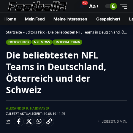
17
🔔
Aa
Home
Mein Feed
Meine Interessen
Gespeichert
L
Startseite
»
Editors Pick
»
Die beliebtesten NFL Teams in Deutschland, Österreich und der Schweiz
EDITORS PICK
NFL NEWS
UNTERHALTUNG
Die beliebtesten NFL
Teams in Deutschland,
Österreich und der
Schweiz
ALEXANDER R. HAIDMAYER
ZULETZT AKTUALISIERT: 19.08.19 11:25
LESEZEIT: 3 MIN.