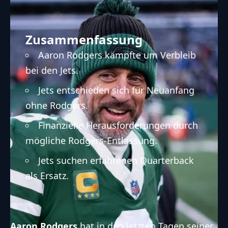
Zusammenfassung
Aaron Rodgers kämpfte um Verbleib
bei den Jets.
Jets entschieden sich für Neuanfang
ohne Rodgers.
Finanzielle Herausforderungen durch
mögliche Rodgers-Entlassung.
Jets suchen erfahrenen Quarterback
als Ersatz.
Aaron Rodgers
hat
in den letzten Tagen seiner