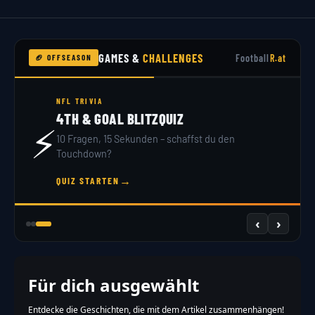
GAMES &
CHALLENGES
Football
R.at
🏈 OFFSEASON
NFL TRIVIA
4TH & GOAL BLITZQUIZ
⚡
10 Fragen, 15 Sekunden – schaffst du den
Touchdown?
→
QUIZ STARTEN
‹
›
Für dich ausgewählt
Entdecke die Geschichten, die mit dem Artikel zusammenhängen!