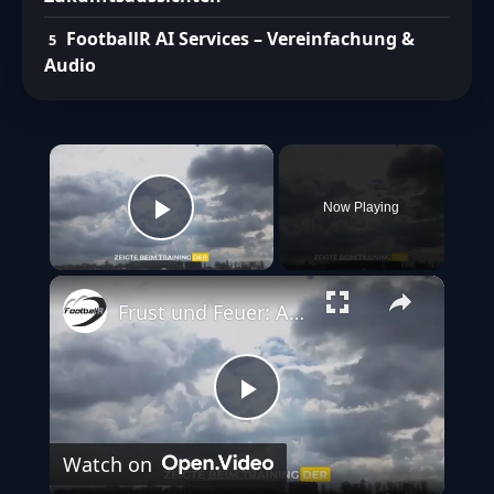
FootballR AI Services – Vereinfachung &
Audio
×
Now Playing
Play Video
Frust und Feuer: Aaron Rodgers mit Wutanfall nach Vorfall im Training
Play
Watch on
Video