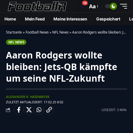
16
🔔
Aa
Home
Mein Feed
Meine Interessen
Gespeichert
L
Startseite
»
Football News
»
NFL News
»
Aaron Rodgers wollte bleiben: Jets-QB kämpfte um seine NFL-Zukunft
NFL NEWS
Aaron Rodgers wollte
bleiben: Jets-QB kämpfte
um seine NFL-Zukunft
ALEXANDER R. HAIDMAYER
ZULETZT AKTUALISIERT: 17.02.25 8:02
LESEZEIT: 3 MIN.