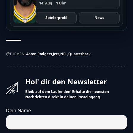
14. Aug | 1 Uhr
guten Spieler finden.
Spielerprofil
News
Die Jets hoffen, bald wieder erfolgreicher zu sein.
Hinweis
THEMEN:
Aaron Rodgers
Jets
NFL
Quarterback
Die vereinfachte Version dieses Artikels wurde
künstlich erzeugt und wird stetig weiterentwickelt.
Wir freuen uns über
dein Feedback
.
Hol' dir den Newsletter
Bleib auf dem Laufenden! Erhalte die neuesten
Nachrichten direkt in deinen Posteingang.
Dein Name