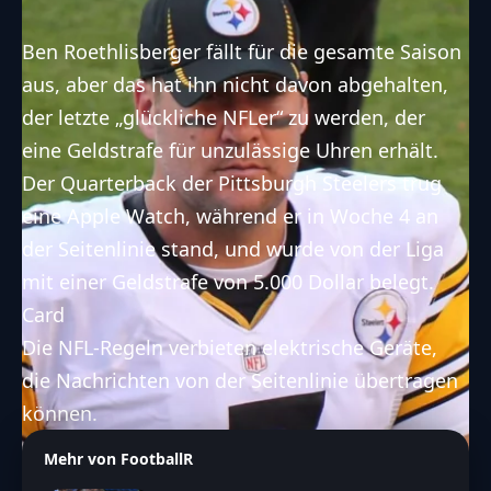
Ben Roethlisberger fällt für die gesamte Saison
aus, aber das hat ihn nicht davon abgehalten,
der letzte „glückliche NFLer“ zu werden, der
eine Geldstrafe für unzulässige Uhren erhält.
Der Quarterback der Pittsburgh Steelers trug
eine Apple Watch, während er in Woche 4 an
der Seitenlinie stand, und wurde von der Liga
mit einer Geldstrafe von 5.000 Dollar belegt.
Card
Die NFL-Regeln verbieten elektrische Geräte,
die Nachrichten von der Seitenlinie übertragen
können.
Mehr von FootballR