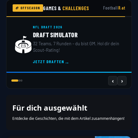
GAMES &
CHALLENGES
Football
R.at
🏈 OFFSEASON
POSITIONS-QUIZ
FINDE DEINE POSITION!
🏈
7 Fragen zu Größe & Stärke – wir sagen dir,
welche Position zu dir passt.
→
TEST STARTEN
‹
›
Für dich ausgewählt
Entdecke die Geschichten, die mit dem Artikel zusammenhängen!