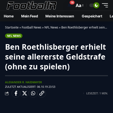
18
🔔
Aa
Home
Mein Feed
Meine Interessen
Gespeichert
L
Startseite
»
Football News
»
NFL News
»
Ben Roethlisberger erhielt seine allererste Geldstrafe (ohne zu spielen)
NFL NEWS
Ben Roethlisberger erhielt
seine allererste Geldstrafe
(ohne zu spielen)
ALEXANDER R. HAIDMAYER
ZULETZT AKTUALISIERT: 06.10.19 23:53
LESEZEIT: 1 MIN.