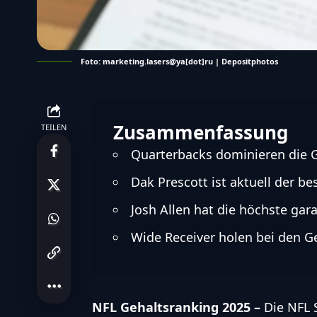
Foto: marketing.lasers@ya[dot]ru | Depositphotos
Zusammenfassung
TEILEN
Quarterbacks dominieren die G
Dak Prescott ist aktuell der bes
Josh Allen hat die höchste ga
Wide Receiver holen bei den Ge
NFL
Gehaltsranking 2025 –
Die
NFL
S