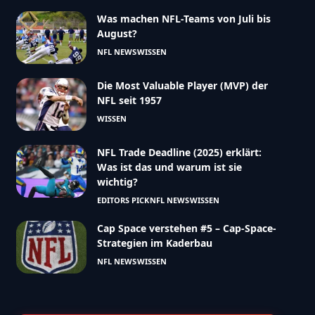
Was machen NFL-Teams von Juli bis
August?
NFL NEWS
WISSEN
Die Most Valuable Player (MVP) der
NFL seit 1957
WISSEN
NFL Trade Deadline (2025) erklärt:
Was ist das und warum ist sie
wichtig?
EDITORS PICK
NFL NEWS
WISSEN
Cap Space verstehen #5 – Cap-Space-
Strategien im Kaderbau
NFL NEWS
WISSEN