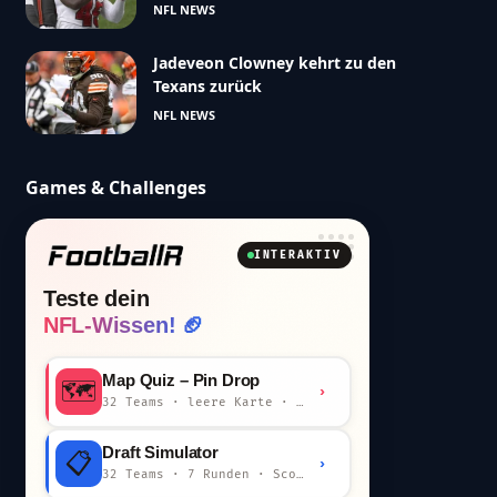
NFL NEWS
Jadeveon Clowney kehrt zu den
Texans zurück
NFL NEWS
Games & Challenges
INTERAKTIV
Teste dein
NFL-Wissen! 🏈
Map Quiz – Pin Drop
🗺️
›
32 Teams · leere Karte · km-Wertung
Draft Simulator
📋
›
32 Teams · 7 Runden · Scout-Kommentar