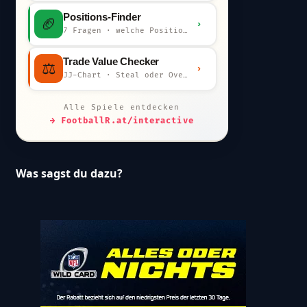
Positions-Finder
🏈
›
7 Fragen · welche Position bist du?
Trade Value Checker
⚖️
›
JJ-Chart · Steal oder Overpay?
Alle Spiele entdecken
→ FootballR.at/interactive
Was sagst du dazu?