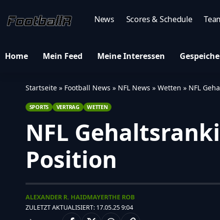
News
Scores & Schedule
Tea
Home
Mein Feed
Meine Interessen
Gespeiche
Startseite
»
Football News
»
NFL News
»
Wetten
»
NFL Gehal
SPORTS
VERTRAG
WETTEN
NFL Gehaltsranki
Position
ALEXANDER R. HAIDMAYER
THE ROB
ZULETZT AKTUALISIERT: 17.05.25 9:04