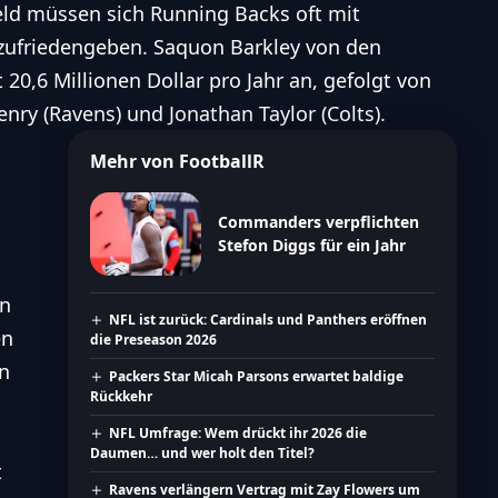
Feld müssen sich Running Backs oft mit
 zufriedengeben. Saquon Barkley von den
 20,6 Millionen Dollar pro Jahr an, gefolgt von
enry (Ravens) und Jonathan Taylor (Colts).
Mehr von FootballR
Commanders verpflichten
Stefon Diggs für ein Jahr
en
NFL ist zurück: Cardinals und Panthers eröffnen
en
die Preseason 2026
en
Packers Star Micah Parsons erwartet baldige
Rückkehr
NFL Umfrage: Wem drückt ihr 2026 die
Daumen… und wer holt den Titel?
t
Ravens verlängern Vertrag mit Zay Flowers um