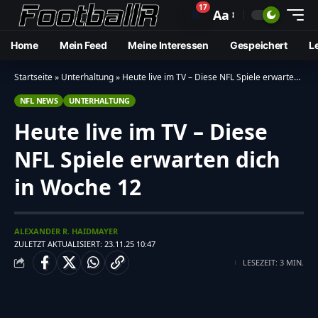
17
🔔
Aa
Home
Mein Feed
Meine Interessen
Gespeichert
L
Startseite
»
Unterhaltung
»
Heute live im TV – Diese NFL Spiele erwarten dich in Woche 12
NFL NEWS
UNTERHALTUNG
Heute live im TV – Diese
NFL Spiele erwarten dich
in Woche 12
ALEXANDER R. HAIDMAYER
ZULETZT AKTUALISIERT: 23.11.25 10:47
LESEZEIT: 3 MIN.