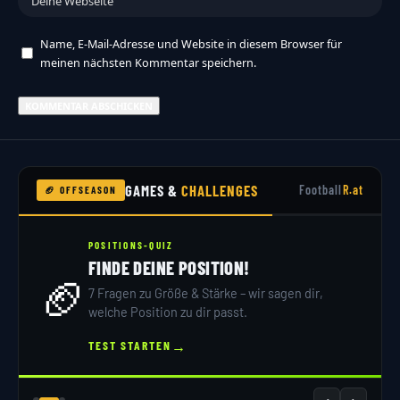
Name, E-Mail-Adresse und Website in diesem Browser für
meinen nächsten Kommentar speichern.
GAMES &
CHALLENGES
Football
R.at
🏈 OFFSEASON
POSITIONS-QUIZ
FINDE DEINE POSITION!
🏈
7 Fragen zu Größe & Stärke – wir sagen dir,
welche Position zu dir passt.
→
TEST STARTEN