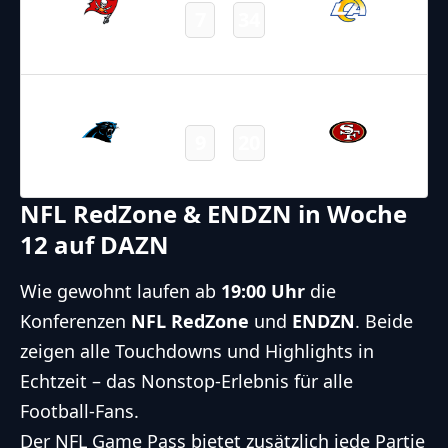
7
34
Buccaneers
Rams
Final
25.11.2025
2:15
NFL – 2025-2026
/
Regular Season
/
Week12
9
20
Panthers
49ers
Final
NFL RedZone & ENDZN in Woche
12 auf DAZN
Wie gewohnt laufen ab
19:00 Uhr
die
Konferenzen
NFL RedZone
und
ENDZN
. Beide
zeigen alle Touchdowns und Highlights in
Echtzeit – das Nonstop-Erlebnis für alle
Football-Fans.
Der NFL Game Pass bietet zusätzlich jede Partie