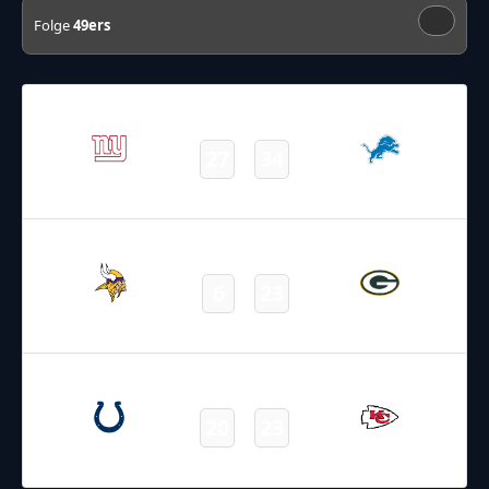
Folge
49ers
23.11.2025
19:00
NFL – 2025-2026
/
Regular Season
/
Week12
27
34
Giants
Lions
Final
23.11.2025
19:00
NFL – 2025-2026
/
Regular Season
/
Week12
6
23
Vikings
Packers
Final
23.11.2025
19:00
NFL – 2025-2026
/
Regular Season
/
Week12
20
23
Colts
Chiefs
Final