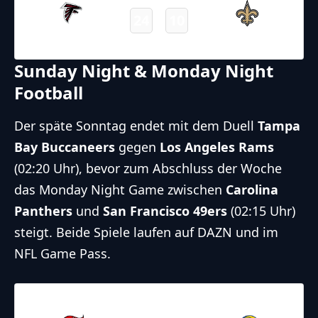
24
10
Falcons
Saints
Final
Sunday Night & Monday Night
Football
Der späte Sonntag endet mit dem Duell
Tampa
Bay Buccaneers
gegen
Los Angeles Rams
(02:20 Uhr), bevor zum Abschluss der Woche
das Monday Night Game zwischen
Carolina
Panthers
und
San Francisco 49ers
(02:15 Uhr)
steigt. Beide Spiele laufen auf DAZN und im
NFL Game Pass.
24.11.2025
2:20
NFL – 2025-2026
/
Regular Season
/
Week12