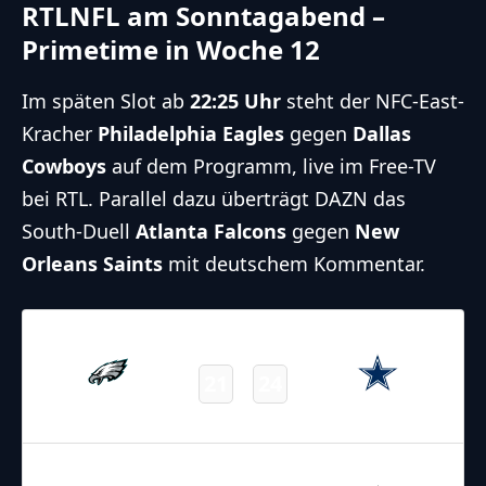
RTLNFL am Sonntagabend –
Primetime in Woche 12
Im späten Slot ab
22:25 Uhr
steht der NFC-East-
Kracher
Philadelphia Eagles
gegen
Dallas
Cowboys
auf dem Programm, live im Free-TV
bei RTL. Parallel dazu überträgt DAZN das
South-Duell
Atlanta Falcons
gegen
New
Orleans Saints
mit deutschem Kommentar.
23.11.2025
22:25
NFL – 2025-2026
/
Regular Season
/
Week12
21
24
Eagles
Cowboys
Final
23.11.2025
22:25
NFL – 2025-2026
/
Regular Season
/
Week12