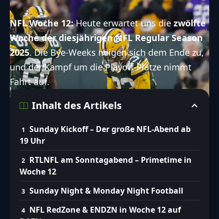
NFL Woche 12:
Heute erwartet uns die
zwölfte
Woche der diesjährigen NFL
Regular Season
2025
. Die Bye-Weeks neigen sich dem Ende zu,
und der Kampf um die Playoff-Plätze nimmt
Fahrt auf.
Inhalt des Artikels
Sunday Kickoff – Der große NFL-Abend ab
19 Uhr
RTLNFL am Sonntagabend – Primetime in
Woche 12
Sunday Night & Monday Night Football
NFL RedZone & ENDZN in Woche 12 auf