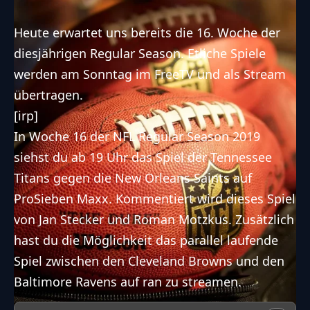
Heute erwartet uns bereits die 16. Woche der
diesjährigen Regular Season. Etliche Spiele
werden am Sonntag im FreeTV und als Stream
übertragen.
[irp]
In Woche 16 der NFL Regular Season 2019
siehst du ab 19 Uhr das Spiel der
Tennessee
Titans
gegen die
New Orleans Saints
auf
ProSieben Maxx. Kommentiert wird dieses Spiel
von Jan Stecker und Roman Motzkus. Zusätzlich
hast du die Möglichkeit das parallel laufende
Spiel zwischen den
Cleveland Browns
und den
Baltimore Ravens
auf ran zu streamen.