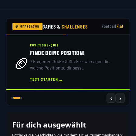
GAMES &
CHALLENGES
Football
R.at
🏈 OFFSEASON
POSITIONS-QUIZ
FINDE DEINE POSITION!
🏈
7 Fragen zu Größe & Stärke – wir sagen dir,
welche Position zu dir passt.
→
TEST STARTEN
‹
›
Für dich ausgewählt
Entdecke die Geschichten, die mit dem Artikel zusammenhängen!