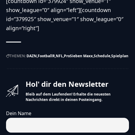
[countdown id=“379924″ show_venue=“1″
show_league=“0″ align=“left“][countdown
id=“379925″ show_venue=“1″ show_league=“0″
align=“right“]
THEMEN:
DAZN
FootballR
NFL
ProSieben Maxx
Schedule
Spielplan
Hol' dir den Newsletter
Bleib auf dem Laufenden! Erhalte die neuesten
Nachrichten direkt in deinen Posteingang.
Dein Name