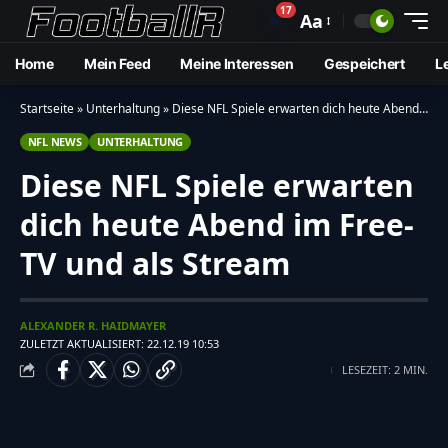
17
🔔
Aa
Home
Mein Feed
Meine Interessen
Gespeichert
L
Startseite
»
Unterhaltung
»
Diese NFL Spiele erwarten dich heute Abend im Free-TV und als Stream
NFL NEWS
UNTERHALTUNG
Diese NFL Spiele erwarten
dich heute Abend im Free-
TV und als Stream
ALEXANDER R. HAIDMAYER
ZULETZT AKTUALISIERT: 22.12.19 10:53
LESEZEIT: 2 MIN.