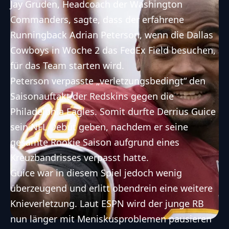
Jay Gruden, Headcoach der
Washington
Commanders
, sagte, dass der erfahrene
Runningback Adrian Peterson, wenn die
Dallas
Cowboys
in Woche 2 das FedEx Field besuchen,
für das Team starten wird.
Peterson verpasste „verletzungsbedingt“ den
Saisonauftakt der Redskins gegen die
Philadelphia Eagles
. Somit durfte Derrius Guice
sein NFL Debüt geben, nachdem er seine
gesamte Rookie Saison aufgrund eines
Kreuzbandrisses verpasst hatte.
Guice war in diesem Spiel jedoch wenig
überzeugend und erlitt obendrein eine weitere
Knieverletzung. Laut ESPN wird der junge RB
nun länger mit Meniskusproblemen pausieren