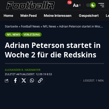
16
🔔
Aa
Home
Mein Feed
Meine Interessen
Gespeichert
L
Startseite
»
Football News
»
NFL News
»
Adrian Peterson startet in Woche 2 für die Redskins
NFL NEWS
VERLETZUNG
Adrian Peterson startet in
Woche 2 für die Redskins
ALEXANDER R. HAIDMAYER
ZULETZT AKTUALISIERT: 12.09.19 8:53
LESEZEIT: 1 MIN.