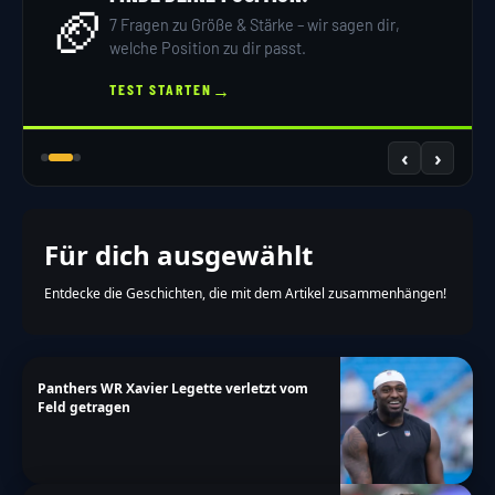
🏈
7 Fragen zu Größe & Stärke – wir sagen dir,
welche Position zu dir passt.
→
TEST STARTEN
‹
›
Für dich ausgewählt
Entdecke die Geschichten, die mit dem Artikel zusammenhängen!
Panthers WR Xavier Legette verletzt vom
Feld getragen