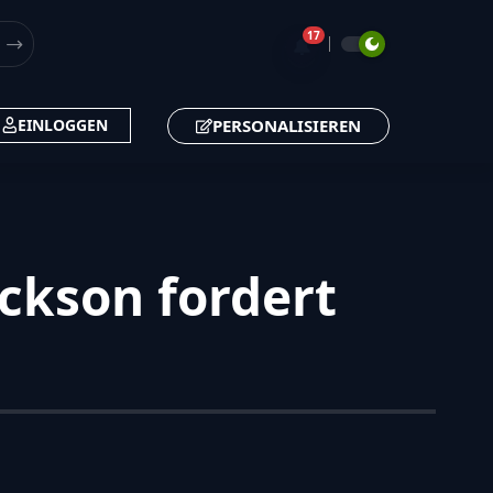
17
🔔
PERSONALISIEREN
EINLOGGEN
ckson fordert