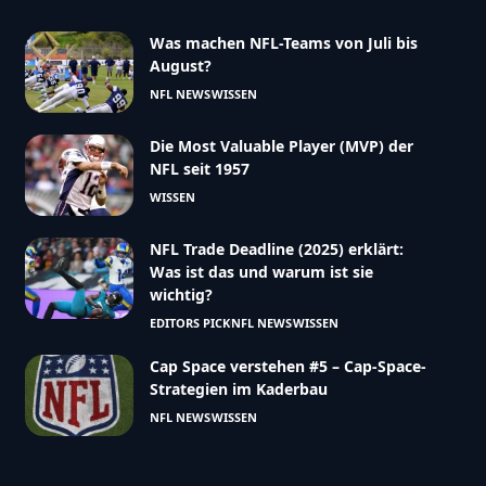
Was machen NFL-Teams von Juli bis
August?
NFL NEWS
WISSEN
Die Most Valuable Player (MVP) der
NFL seit 1957
WISSEN
NFL Trade Deadline (2025) erklärt:
Was ist das und warum ist sie
wichtig?
EDITORS PICK
NFL NEWS
WISSEN
Cap Space verstehen #5 – Cap-Space-
Strategien im Kaderbau
NFL NEWS
WISSEN