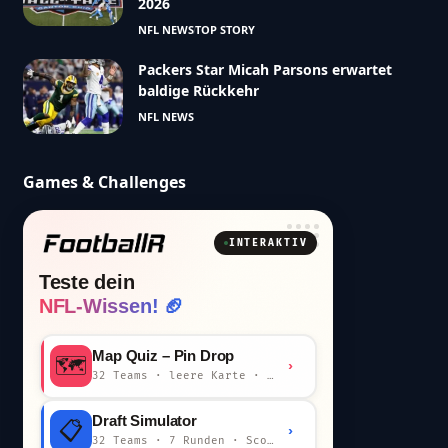
2026
NFL NEWS
TOP STORY
Packers Star Micah Parsons erwartet
baldige Rückkehr
NFL NEWS
Games & Challenges
INTERAKTIV
Teste dein
NFL-Wissen! 🏈
Map Quiz – Pin Drop
🗺️
›
32 Teams · leere Karte · km-Wertung
Draft Simulator
📋
›
32 Teams · 7 Runden · Scout-Kommentar