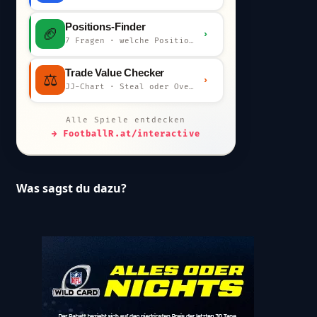
Positions-Finder
🏈
›
7 Fragen · welche Position bist du?
Trade Value Checker
⚖️
›
JJ-Chart · Steal oder Overpay?
Alle Spiele entdecken
→ FootballR.at/interactive
Was sagst du dazu?