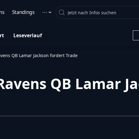
Search
ms
Standings
⋯
rt
Leseverlauf
avens QB Lamar Jackson fordert Trade
 Ravens QB Lamar Ja