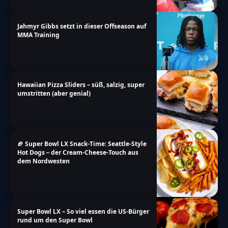
Jahmyr Gibbs setzt in dieser Offseason auf
MMA Training
Hawaiian Pizza Sliders – süß, salzig, super
umstritten (aber genial)
🏈 Super Bowl LX Snack-Time: Seattle-Style
Hot Dogs – der Cream-Cheese-Touch aus
dem Nordwesten
Super Bowl LX – So viel essen die US-Bürger
rund um den Super Bowl