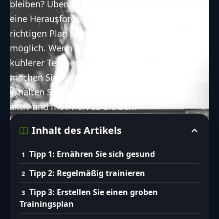
bleiben? Über den Winter fit zu bleiben kann
eine Herausforderung sein, aber mit dem
richtigen Plan und Entschlossenheit ist es
möglich. Wenn Ihre Motivation aufgrund
kühlerer Temperaturen nachgelassen hat,
machen Sie sich keine Sorgen! In diesem Artikel
erhalten Sie wichtige Tipps, die Ihnen helfen,
aktiv und motiviert zu bleiben.
Inhalt des Artikels
Tipp 1: Ernähren Sie sich gesund
Tipp 2: Regelmäßig trainieren
Tipp 3: Erstellen Sie einen groben
Trainingsplan