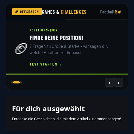
GAMES &
CHALLENGES
Football
R.at
🏈 OFFSEASON
POSITIONS-QUIZ
FINDE DEINE POSITION!
🏈
7 Fragen zu Größe & Stärke – wir sagen dir,
welche Position zu dir passt.
→
TEST STARTEN
‹
›
Für dich ausgewählt
Entdecke die Geschichten, die mit dem Artikel zusammenhängen!