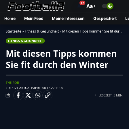
17
🔔
Aa
Home
Mein Feed
Meine Interessen
Gespeichert
L
Startseite
»
Fitness & Gesundheit
»
Mit diesen Tipps kommen Sie fit durch den Winter
FITNESS & GESUNDHEIT
Mit diesen Tipps kommen
Sie fit durch den Winter
THE ROB
ZULETZT AKTUALISIERT: 08.12.22 11:00
LESEZEIT: 5 MIN.