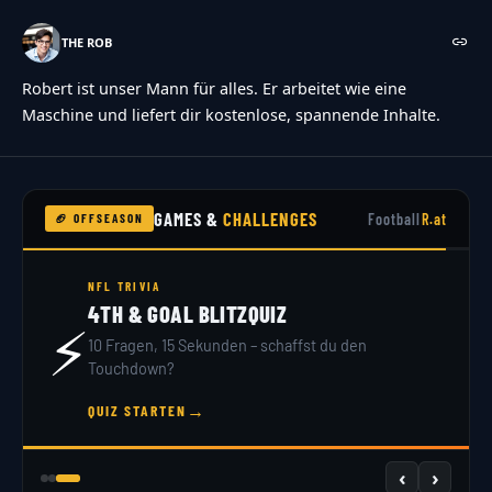
THE ROB
Robert ist unser Mann für alles. Er arbeitet wie eine
Maschine und liefert dir kostenlose, spannende Inhalte.
GAMES &
CHALLENGES
Football
R.at
🏈 OFFSEASON
NFL DRAFT 2026
DRAFT SIMULATOR
🏟️
32 Teams, 7 Runden – du bist GM. Hol dir dein
Scout-Rating!
→
JETZT DRAFTEN
‹
›