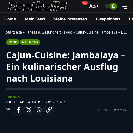
17
🔔
Aa
Home
Mein Feed
Meine Interessen
Gespeichert
L
Startseite
»
Fitness & Gesundheit
»
Food
»
Cajun-Cuisine: Jambalaya – Ein kulinarischer Ausflug nach Louisiana
FOOD
NFL NEWS
Cajun-Cuisine: Jambalaya –
Ein kulinarischer Ausflug
nach Louisiana
THE ROB
ZULETZT AKTUALISIERT: 07.01.25 18:07
LESEZEIT: 9 MIN.