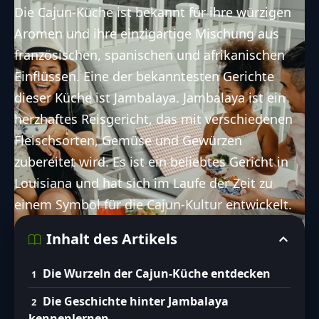
Die Cajun-Küche ist bekannt für ihre würzigen
Aromen und ihre einzigartige Mischung aus
französischen, spanischen und afrikanischen
Einflüssen. Eine der bekanntesten Gerichte
dieser Küche ist Jambalaya. Jambalaya ist ein
herzhaftes Reisgericht, das mit verschiedenen
Fleischsorten, Gemüse und Gewürzen
zubereitet wird. Es ist ein beliebtes Gericht in
Louisiana und hat sich im Laufe der Zeit zu
einem Symbol für die Cajun-Kultur entwickelt.
Inhalt des Artikels
Die Wurzeln der Cajun-Küche entdecken
Die Geschichte hinter Jambalaya
kennenlernen