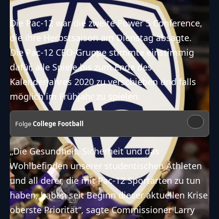
Die Pac-12 war die zweite Power 5 Conference,
die ihre Herbstsaison am Dienstag absagte.
Die Pac-12 CEO-Gruppe stimmte einstimmig
dafür, alle Spiele bis zum Ende des
Kalenderjahres 2020 zu verschieben und falls
möglich im Frühjahr zu spielen.
Folge
College Football
„Die Gesundheit, Sicherheit und das
Wohlbefinden unserer studentischen Athleten
und all derer, die mit Pac-12 Sportarten zu tun
haben, haben seit Beginn dieser aktuellen Krise
oberste Priorität“, sagte Commissioner Larry