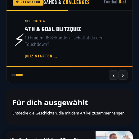
GAMES &
CHALLENGES
Football
R.at
🏈 OFFSEASON
NFL TRIVIA
4TH & GOAL BLITZQUIZ
⚡
10 Fragen, 15 Sekunden – schaffst du den
Touchdown?
→
QUIZ STARTEN
‹
›
Für dich ausgewählt
Entdecke die Geschichten, die mit dem Artikel zusammenhängen!