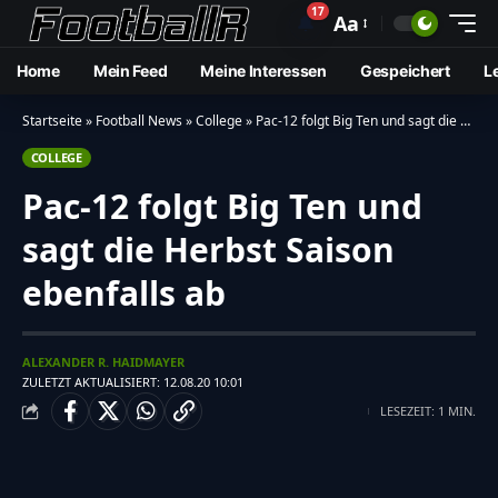
17
🔔
Aa
Home
Mein Feed
Meine Interessen
Gespeichert
L
Startseite
»
Football News
»
College
»
Pac-12 folgt Big Ten und sagt die Herbst Saison ebenfalls ab
COLLEGE
Pac-12 folgt Big Ten und
sagt die Herbst Saison
ebenfalls ab
ALEXANDER R. HAIDMAYER
ZULETZT AKTUALISIERT: 12.08.20 10:01
LESEZEIT: 1 MIN.