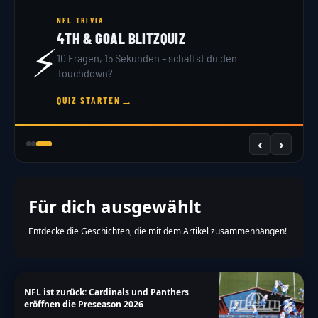
NFL TRIVIA
4TH & GOAL BLITZQUIZ
⚡
10 Fragen, 15 Sekunden – schaffst du den
Touchdown?
→
QUIZ STARTEN
‹
›
Für dich ausgewählt
Entdecke die Geschichten, die mit dem Artikel zusammenhängen!
NFL ist zurück: Cardinals und Panthers
eröffnen die Preseason 2026