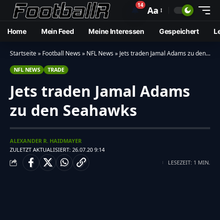
14
🔔
Aa
Home
Mein Feed
Meine Interessen
Gespeichert
L
Startseite
»
Football News
»
NFL News
»
Jets traden Jamal Adams zu den Seahawks
NFL NEWS
TRADE
Jets traden Jamal Adams
zu den Seahawks
ALEXANDER R. HAIDMAYER
ZULETZT AKTUALISIERT: 26.07.20 9:14
LESEZEIT: 1 MIN.