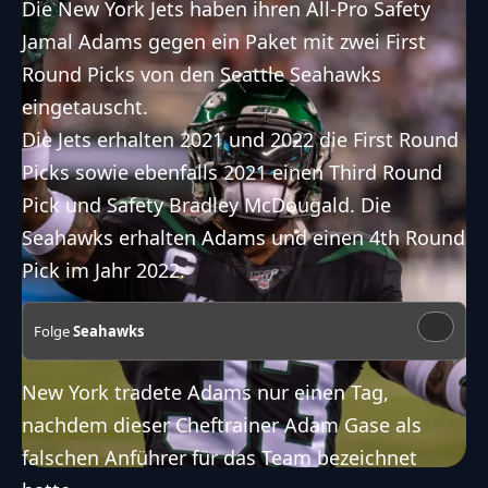
Die New York Jets haben ihren All-Pro Safety
Jamal Adams gegen ein Paket mit zwei First
Round Picks von den Seattle Seahawks
eingetauscht.
Die Jets erhalten 2021 und 2022 die First Round
Picks sowie ebenfalls 2021 einen Third Round
Pick und Safety Bradley McDougald. Die
Seahawks erhalten Adams und einen 4th Round
Pick im Jahr 2022.
Folge
Seahawks
New York tradete Adams nur einen Tag,
nachdem dieser Cheftrainer Adam Gase als
falschen Anführer für das Team bezeichnet