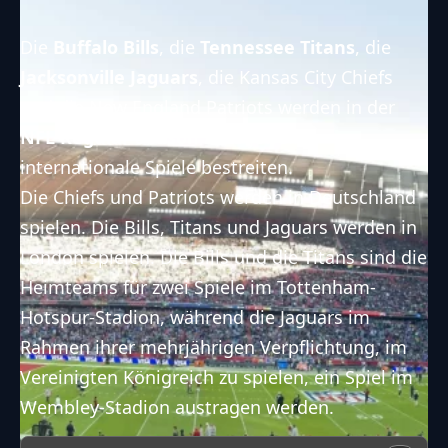
Die
Buffalo Bills
, die
Tennessee Titans
, die
Jacksonville Jaguars
, die
Kansas City Chiefs
und die
New England Patriots
werden in der
NFL Regular Season 2023
jeweils
internationale Spiele bestreiten.
Die Chiefs und Patriots werden in Deutschland
spielen. Die Bills, Titans und Jaguars werden in
London spielen. Die Bills und die Titans sind die
Heimteams für zwei Spiele im Tottenham-
Hotspur-Stadion, während die Jaguars im
Rahmen ihrer mehrjährigen Verpflichtung, im
Vereinigten Königreich zu spielen, ein Spiel im
Wembley-Stadion austragen werden.