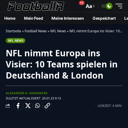
11
🔔
Aa
Home
Mein Feed
Meine Interessen
Gespeichert
L
Startseite
»
Football News
»
NFL News
»
NFL nimmt Europa ins Visier: 10 Teams spielen in Deutschland & London
NFL NEWS
NFL nimmt Europa ins
Visier: 10 Teams spielen in
Deutschland & London
ALEXANDER R. HAIDMAYER
ZULETZT AKTUALISIERT: 20.01.23 9:13
LESEZEIT: 6 MIN.