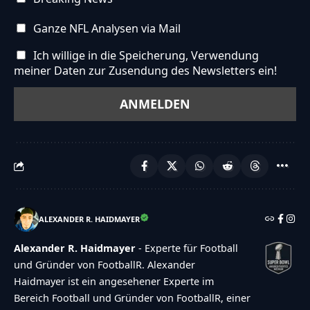
Abstimmen ist bei dieser Umfrage
Ganze NFL Analysen via Mail
abgelaufen","poll-not-started":"Diese Umfrage
akzeptiert noch keine Stimmen","already-voted-
Ich willige in die Speicherung, Verwendung
meiner Daten zur Zusendung des Newsletters ein!
on-poll":"TOUCHDOWN!!! Vielen Dank f\u00fcr
deine Teilnahme!","invalid-poll":"Fehler","no-
answers-selected":"Keine Antwort
ausgew\u00e4hlt","min-answers-
required":"Achtung du musst mindestens
{min_answers_allowed} Auswahl(en)
treffen.","max-answers-required":"Du kannst
maximal {max_answers_allowed} Antworten
ALEXANDER R. HAIDMAYER
w\u00e4hlen.","no-answer-for-other":"No other
Alexander R. Haidmayer
- Experte für Football
answer entered","no-value-for-custom-field":"
und Gründer von FootballR. Alexander
{custom_field_name} is required","consent-not-
Haidmayer ist ein angesehener Experte im
Bereich Football und Gründer von FootballR, einer
checked":"You must agree to our terms and