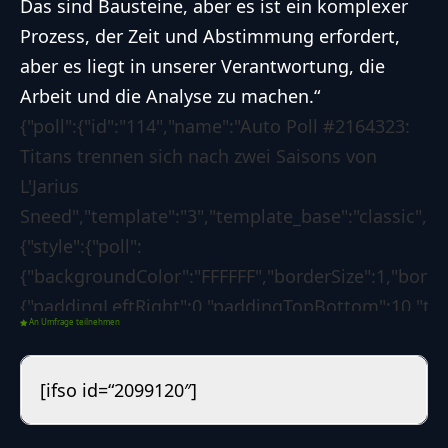
Das sind Bausteine, aber es ist ein komplexer
Prozess, der Zeit und Abstimmung erfordert,
aber es liegt in unserer Verantwortung, die
Arbeit und die Analyse zu machen.“
{"poll":{"id":"114","name":"Auto Poll #2164323:
Titans trennen sich nach zwei Saisons von
L'Jarius
Sneed","template":"3","template_base":"classic","sk
{"style":{"poll":
{"backgroundColor":"FFFFFF","borderSize":1,"bord
{"paddingLeftRight":0,"paddingTopBottom":10,"text
An Umfrage teilnehmen
{"paddingLeftRight":0,"paddingTopBottom":0,"textC
{"backgroundColor":"1d7f3b","borderSize":0,"border
[ifso id=“2099120″]
{"borderLeftColorForSuccess":"008000","borderLeft
[],"custom":{"css":""}},"options":{"poll":