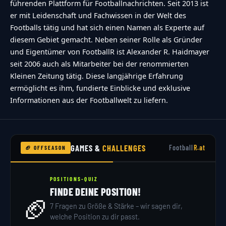
führenden Plattform für Footballnachrichten. Seit 2013 ist
conditions","no-captcha-selected":"Captcha is
er mit Leidenschaft und Fachwissen in der Welt des
required","not-allowed-by-ban":"Abstimmen
Footballs tätig und hat sich einen Namen als Experte auf
nicht m\u00f6glich","not-allowed-by-
diesem Gebiet gemacht. Neben seiner Rolle als Gründer
und Eigentümer von FootballR ist Alexander R. Haidmayer
block":"Abstimmen nicht m\u00f6glich","not-
seit 2006 auch als Mitarbeiter bei der renommierten
allowed-by-limit":"Abstimmen nicht
Kleinen Zeitung tätig. Diese langjährige Erfahrung
m\u00f6glich","thank-you":"TOUCHDOWN!!!
ermöglicht es ihm, fundierte Einblicke und exklusive
Vielen Dank f\u00fcr deine Teilnahme!","too-
Informationen aus der Footballwelt zu liefern.
many-chars-for-custom-field":"Text for
{custom_field_name} is too long"},"results":
{"single-vote":"Stimme","multiple-
GAMES &
CHALLENGES
Football
R.at
🏈 OFFSEASON
votes":"Stimmen","single-
answer":"Antwort","multiple-
POSITIONS-QUIZ
answers":"Antworten"}},"date_format":"d.m.y","non
FINDE DEINE POSITION!
🏈
a-more\/nfl\/nfl-nimmt-europa-ins-visier10-
7 Fragen zu Größe & Stärke – wir sagen dir,
welche Position zu dir passt.
teams-spielen-deutschland-london"}