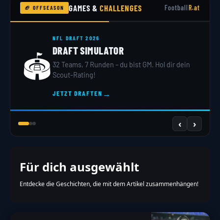
GAMES &
CHALLENGES
Football
R.at
🏈 OFFSEASON
NFL DRAFT 2026
DRAFT SIMULATOR
🏟️
32 Teams, 7 Runden – du bist GM. Hol dir dein
Scout-Rating!
→
JETZT DRAFTEN
‹
›
Für dich ausgewählt
Entdecke die Geschichten, die mit dem Artikel zusammenhängen!