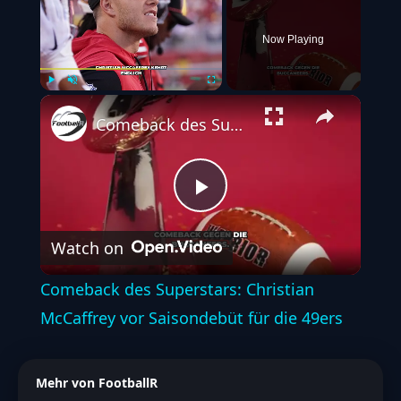
Now Playing
Play
Unmute
Fullscreen
Comeback des Superstars: Christian McCaffrey vor Saisondebüt für die 49ers
Play
Watch on
Video
Comeback des Superstars: Christian
McCaffrey vor Saisondebüt für die 49ers
Mehr von FootballR