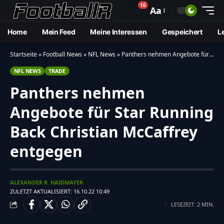
16
🔔
Aa
Home
Mein Feed
Meine Interessen
Gespeichert
L
Startseite
»
Football News
»
NFL News
»
Panthers nehmen Angebote für Star Running Back Christian McCaffrey entgegen
NFL NEWS
TRADE
Panthers nehmen
Angebote für Star Running
Back Christian McCaffrey
entgegen
ALEXANDER R. HAIDMAYER
ZULETZT AKTUALISIERT: 16.10.22 10:49
LESEZEIT: 2 MIN.