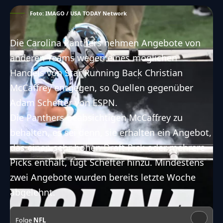
Foto: IMAGO / USA TODAY Network
Die Carolina Panthers nehmen Angebote von
anderen Teams wegen eines möglichen
Handels von Star Running Back Christian
McCaffrey entgegen, so Quellen gegenüber
Adam Schefter von ESPN.
Die Panthers beabsichtigen McCaffrey zu
behalten, es sei denn, sie erhalten ein Angebot,
das einen sehr hohen Draft Pick oder mehrere
Picks enthält, fügt Schefter hinzu. Mindestens
zwei Angebote wurden bereits letzte Woche
abgelehnt.
Folge
NFL