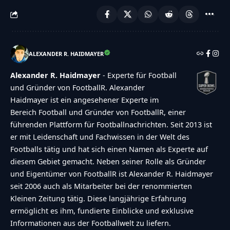
it!","accessibility-description":"Type below the
[STRONG]answer[\/STRONG] to what you hear.
Numbers or words:","explanation":"Click or
touch the
ALEXANDER R. HAIDMAYER
[STRONG]ANSWER[\/STRONG]","refresh-
Alexander R. Haidmayer
- Experte für Football
alt":"Refresh\/reload icon","refresh-
und Gründer von FootballR. Alexander
title":"Refresh\/reload: get new images and
Haidmayer ist ein angesehener Experte im
accessibility option!"},"buttons":
Bereich Football und Gründer von FootballR, einer
{"anonymous":"Anonym
führenden Plattform für Footballnachrichten. Seit 2013 ist
er mit Leidenschaft und Fachwissen in der Welt des
abstimmen","wordpress":"Einloggen","facebook":"
Footballs tätig und hat sich einen Namen als Experte auf
in with Facebook","google":"Sign in with
diesem Gebiet gemacht. Neben seiner Rolle als Gründer
Google"},"voting":{"poll-ended":"Die Zeit zum
und Eigentümer von FootballR ist Alexander R. Haidmayer
Abstimmen ist bei dieser Umfrage
seit 2006 auch als Mitarbeiter bei der renommierten
Kleinen Zeitung tätig. Diese langjährige Erfahrung
abgelaufen","poll-not-started":"Diese Umfrage
ermöglicht es ihm, fundierte Einblicke und exklusive
akzeptiert noch keine Stimmen","already-voted-
Informationen aus der Footballwelt zu liefern.