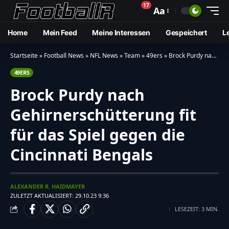
17
🔔
Aa
Home
Mein Feed
Meine Interessen
Gespeichert
L
Startseite
»
Football News
»
NFL News
»
Team
»
49ers
»
Brock Purdy nach Gehirnerschütterung fit für das Spiel gegen die Cincinnati Bengals
49ERS
Brock Purdy nach
Gehirnerschütterung fit
für das Spiel gegen die
Cincinnati Bengals
ALEXANDER R. HAIDMAYER
ZULETZT AKTUALISIERT: 29.10.23 9:36
LESEZEIT: 3 MIN.