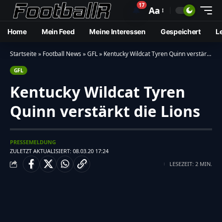
17
🔔
Aa
Home
Mein Feed
Meine Interessen
Gespeichert
L
Startseite
»
Football News
»
GFL
»
Kentucky Wildcat Tyren Quinn verstärkt die Lions
GFL
Kentucky Wildcat Tyren
Quinn verstärkt die Lions
PRESSEMELDUNG
ZULETZT AKTUALISIERT: 08.03.20 17:24
LESEZEIT: 2 MIN.