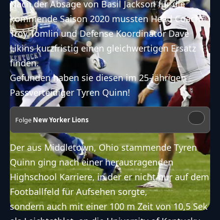
Nach der Absage von Basil Jackson für die
kommende Saison 2020 mussten Head Coach
Troy Tomlin und Defense Koordinator Dave
Likins kurzfristig einen gleichwertigen Ersatz
finden.
Gefunden haben sie diesen im 25-jährigen
Passverteidiger Tyren Quinn!
Folge
New Yorker Lions
Der aus Middletown, Ohio stammende Tyren
Quinn ging nach einer herausragenden
Highschool Karriere, in der er nicht nur auf dem
Footballfeld für Aufsehen sorgte,
sondern auch mit einer 100 m Zeit von 10,5 Sek