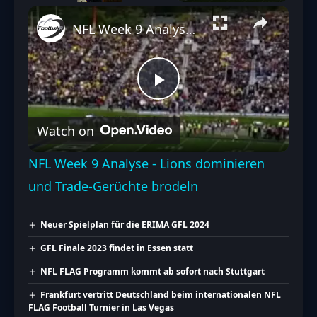
Play
Unmute
Fullscreen
NFL Week 9 Analyse - Lions dominieren und Trade-Gerüchte brodeln
Play
Watch on
Video
NFL Week 9 Analyse - Lions dominieren
und Trade-Gerüchte brodeln
Neuer Spielplan für die ERIMA GFL 2024
GFL Finale 2023 findet in Essen statt
NFL FLAG Programm kommt ab sofort nach Stuttgart
Frankfurt vertritt Deutschland beim internationalen NFL
FLAG Football Turnier in Las Vegas