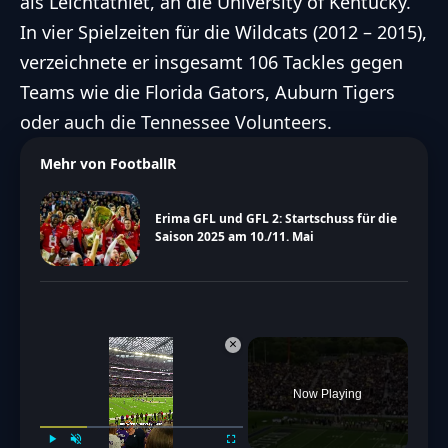
als Leichtathlet, an die University of Kentucky.
In vier Spielzeiten für die Wildcats (2012 – 2015),
verzeichnete er insgesamt 106 Tackles gegen
Teams wie die Florida Gators, Auburn Tigers
oder auch die Tennessee Volunteers.
Mehr von FootballR
Erima GFL und GFL 2: Startschuss für die
Saison 2025 am 10./11. Mai
×
Now Playing