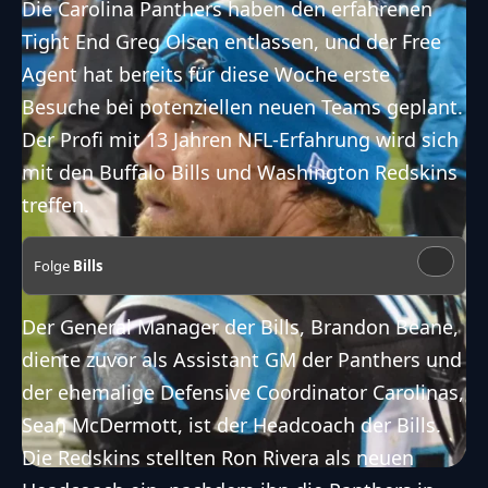
Die Carolina Panthers haben den erfahrenen
Tight End Greg Olsen
entlassen
, und der Free
Agent hat bereits für diese Woche erste
Besuche bei potenziellen neuen Teams geplant.
Der Profi mit 13 Jahren NFL-Erfahrung wird sich
mit den Buffalo Bills und Washington Redskins
treffen.
Folge
Bills
Der General Manager der Bills, Brandon Beane,
diente zuvor als Assistant GM der Panthers und
der ehemalige Defensive Coordinator Carolinas,
Sean McDermott, ist der Headcoach der Bills.
Die Redskins stellten Ron Rivera als neuen