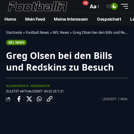
15
🔔
Aa
Home
Mein Feed
Meine Interessen
Gespeichert
L
Startseite
»
Football News
»
NFL News
»
Greg Olsen bei den Bills und Redskins zu Besuch
NFL NEWS
Greg Olsen bei den Bills
und Redskins zu Besuch
ALEXANDER R. HAIDMAYER
ZULETZT AKTUALISIERT: 04.02.20 7:31
LESEZEIT: 1 MIN.