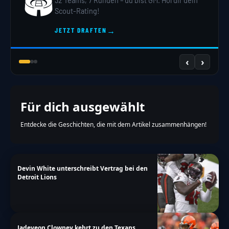
🏟️
32 Teams, 7 Runden – du bist GM. Hol dir dein
Scout-Rating!
→
JETZT DRAFTEN
‹
›
Für dich ausgewählt
Entdecke die Geschichten, die mit dem Artikel zusammenhängen!
Devin White unterschreibt Vertrag bei den
Detroit Lions
Jadeveon Clowney kehrt zu den Texans