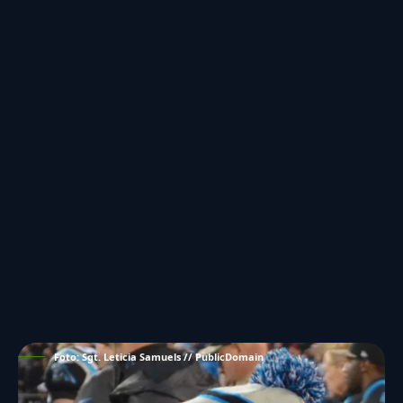
Foto: Sgt. Leticia Samuels // PublicDomain