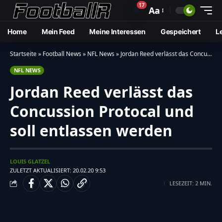
17
🔔
Aa
Home
Mein Feed
Meine Interessen
Gespeichert
L
Startseite
»
Football News
»
NFL News
»
Jordan Reed verlässt das Concussion Protocal und soll entlassen werden
NFL NEWS
Jordan Reed verlässt das
Concussion Protocal und
soll entlassen werden
LOUIS GLATZEL
ZULETZT AKTUALISIERT: 20.02.20 9:53
LESEZEIT: 2 MIN.