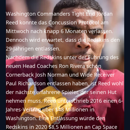
Washington Commanders
Tight End Jordan
Reed konnte das Concussion Protocol am
Mittwoch nach knapp 6 Monaten verlassen.
Dennoch wird erwartet, dass die Redskins den
29-Jährigen entlassen.
Nachdem die Redskins unter der Führung des
neuen Head Coaches Ron Rivera schon
Cornerback Josh Norman und Wide Receiver
Paul Richardson entlassen haben, ist Reed wohl
der nächste erfahrene Spieler, der seinen Hut
nehmen muss. Reed unterschrieb 2016 einen 6-
Jahres-Vertrag über $48 Millionen in
Washington. Eine Entlassung würde den
Redskins in 2020 $8,5 Millionen an Cap Space