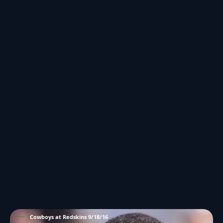
Cowboys at Redskins 9/18/16