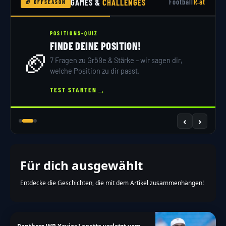
GAMES &
CHALLENGES
Football
R.at
🏈 OFFSEASON
POSITIONS-QUIZ
FINDE DEINE POSITION!
🏈
7 Fragen zu Größe & Stärke – wir sagen dir,
welche Position zu dir passt.
→
TEST STARTEN
‹
›
Für dich ausgewählt
Entdecke die Geschichten, die mit dem Artikel zusammenhängen!