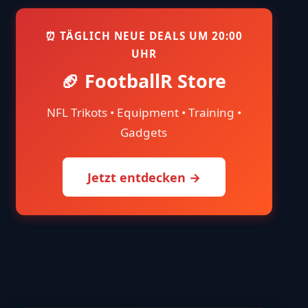
⏰ TÄGLICH NEUE DEALS UM 20:00
UHR
🏈 FootballR Store
NFL Trikots • Equipment • Training •
Gadgets
,"meta_data":
Jetzt entdecken →
"borderRadius":8,"paddingLeftRight":10,"paddingTopBot
ght":"normal","textAlign":"center"},"answers":
ght":"normal","colorScheme":"#0d6efd"},"buttons":
t","borderRadius":4,"paddingLeftRight":16,"paddingTop
ze":10,"paddingTopBottom":0,"textColor":"#000000","t
,"showTotalVotes":"yes","showTotalAnswers":"no","st