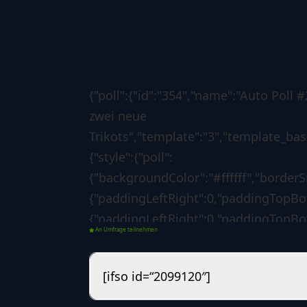
{"poll":{"id":"354","name":"Auto Pol
zwei neue
Trikots","template":"3","template_base
{"style":{"poll":
{"backgroundColor":"#ffffff","borderS
{"paddingLeftRight":0,"paddingTopBot
{"paddingLeftRight":0,"paddingTopBot
An Umfrage teilnehmen
{"backgroundColor":"#0d6efd","borderS
{"borderLeftColorForSuccess":"#00800
[ifso id=“2099120″]
[]},"options":{"poll":
{"voteButtonLabel":"Abstimmen","sho