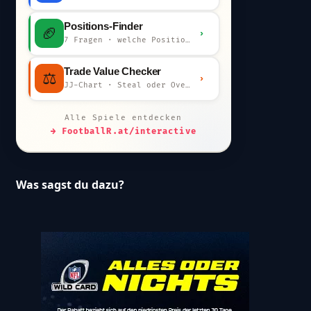
Positions-Finder
🏈
›
7 Fragen · welche Position bist du?
Trade Value Checker
⚖️
›
JJ-Chart · Steal oder Overpay?
Alle Spiele entdecken
→ FootballR.at/interactive
Was sagst du dazu?