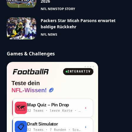
2026
NFL NEWS
TOP STORY
Packers Star Micah Parsons erwartet
baldige Rückkehr
NFL NEWS
Games & Challenges
INTERAKTIV
Teste dein
NFL-Wissen! 🏈
Map Quiz – Pin Drop
🗺️
›
32 Teams · leere Karte · km-Wertung
Draft Simulator
📋
›
32 Teams · 7 Runden · Scout-Kommentar