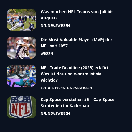
Was machen NFL-Teams von Juli bis
August?
NFL NEWS
WISSEN
Die Most Valuable Player (MVP) der
NFL seit 1957
WISSEN
NFL Trade Deadline (2025) erklärt:
Was ist das und warum ist sie
wichtig?
EDITORS PICK
NFL NEWS
WISSEN
Cap Space verstehen #5 – Cap-Space-
Strategien im Kaderbau
NFL NEWS
WISSEN