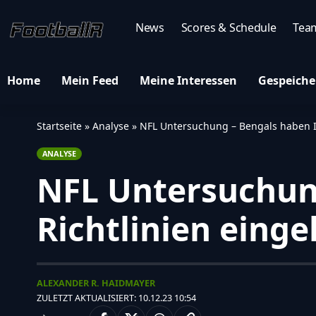
News
Scores & Schedule
Tea
Home
Mein Feed
Meine Interessen
Gespeiche
Startseite
»
Analyse
»
NFL Untersuchung – Bengals haben In
ANALYSE
NFL Untersuchung
Richtlinien einge
ALEXANDER R. HAIDMAYER
ZULETZT AKTUALISIERT: 10.12.23 10:54