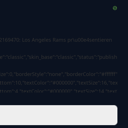
l #2169470: Los Angeles Rams pr\u00e4sentieren
":"classic","skin_base":"classic","status":"published"
ize":0,"borderStyle":"none","borderColor":"#ffffff",
tom":10,"textColor":"#000000","textSize":16,"textWei
tom":4,"textColor":"#000000","textSize":14,"textWei
ize":0,"borderStyle":"none","borderColor":"transparen
0","borderLeftColorForError":"#ff0000","borderLeftSi
wResultsLink":"no","resultsLabelText":"Ergebnisse"