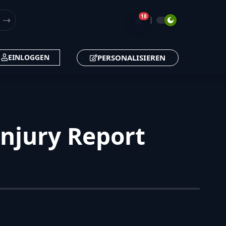
18
🔔
PERSONALISIEREN
EINLOGGEN
njury Report