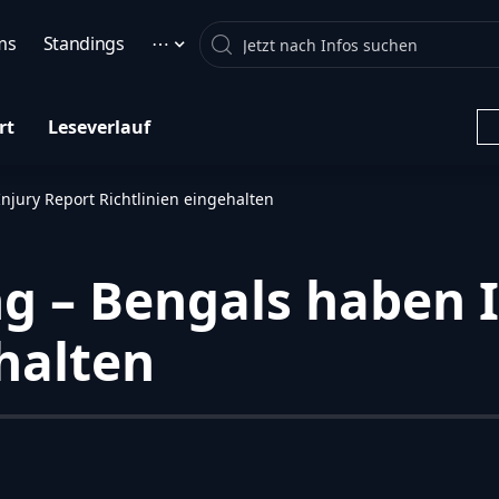
Search
ms
Standings
⋯
rt
Leseverlauf
jury Report Richtlinien eingehalten
 – Bengals haben I
halten