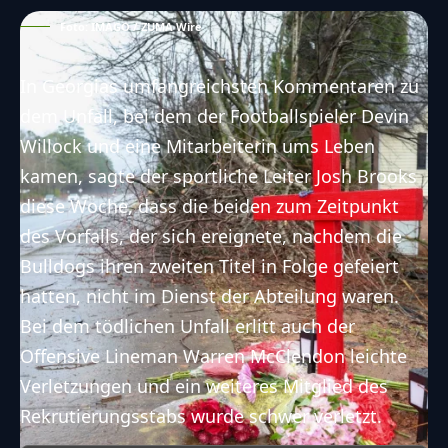
Foto: IMAGO / ZUMA Wire
In Georgias umfangreichsten Kommentaren zu
dem Unfall,
bei dem der Footballspieler Devin
Willock und eine Mitarbeiterin ums Leben
kamen
, sagte der sportliche Leiter Josh Brooks
diese Woche, dass die beiden zum Zeitpunkt
des Vorfalls, der sich ereignete, nachdem die
Bulldogs ihren zweiten Titel in Folge gefeiert
hatten, nicht im Dienst der Abteilung waren.
Bei dem tödlichen Unfall erlitt auch der
Offensive Lineman Warren McClendon leichte
Verletzungen und ein weiteres Mitglied des
Rekrutierungsstabs wurde schwer verletzt.