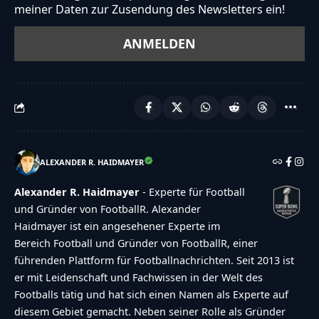
in with Facebook","google":"Sign in with
meiner Daten zur Zusendung des Newsletters ein!
Google"},"voting":{"poll-ended":"Die Zeit zum
Abstimmen ist bei dieser Umfrage
abgelaufen","poll-not-started":"Diese Umfrage
akzeptiert noch keine Stimmen","already-voted-
on-poll":"TOUCHDOWN!!! Vielen Dank f\u00fcr
deine Teilnahme!","invalid-poll":"Fehler","no-
answers-selected":"Keine Antwort
ALEXANDER R. HAIDMAYER
ausgew\u00e4hlt","min-answers-
Alexander R. Haidmayer
- Experte für Football
required":"Achtung du musst mindestens
und Gründer von FootballR. Alexander
{min_answers_allowed} Auswahl(en)
Haidmayer ist ein angesehener Experte im
treffen.","max-answers-required":"Du kannst
Bereich Football und Gründer von FootballR, einer
maximal {max_answers_allowed} Antworten
führenden Plattform für Footballnachrichten. Seit 2013 ist
er mit Leidenschaft und Fachwissen in der Welt des
w\u00e4hlen.","no-answer-for-other":"No other
Footballs tätig und hat sich einen Namen als Experte auf
answer entered","no-value-for-custom-field":"
diesem Gebiet gemacht. Neben seiner Rolle als Gründer