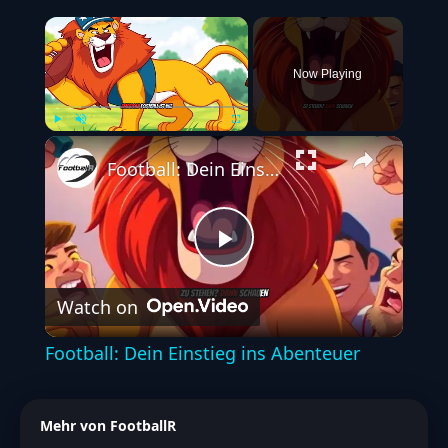
×
Now Playing
Play
Unmute
Fullscreen
Football: Dein Einstieg ins Abenteuer
Play
Watch on
Video
Football: Dein Einstieg ins Abenteuer
Mehr von FootballR