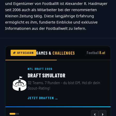
{custom_field_name} is required","consent-not-
und Eigentümer von FootballR ist Alexander R. Haidmayer
checked":"You must agree to our terms and
seit 2006 auch als Mitarbeiter bei der renommierten
Kleinen Zeitung tätig. Diese langjährige Erfahrung
conditions","no-captcha-selected":"Captcha is
ermöglicht es ihm, fundierte Einblicke und exklusive
required","not-allowed-by-ban":"Abstimmen
Informationen aus der Footballwelt zu liefern.
nicht m\u00f6glich","not-allowed-by-
block":"Abstimmen nicht m\u00f6glich","not-
allowed-by-limit":"Abstimmen nicht
GAMES &
CHALLENGES
Football
R.at
🏈 OFFSEASON
m\u00f6glich","thank-you":"TOUCHDOWN!!!
Vielen Dank f\u00fcr deine Teilnahme!","too-
NFL DRAFT 2026
many-chars-for-custom-field":"Text for
DRAFT SIMULATOR
🏟️
{custom_field_name} is too long"},"results":
32 Teams, 7 Runden – du bist GM. Hol dir dein
{"single-vote":"Stimme","multiple-
Scout-Rating!
votes":"Stimmen","single-
→
JETZT DRAFTEN
answer":"Antwort","multiple-
answers":"Antworten"}},"date_format":"d.m.y","non
‹
›