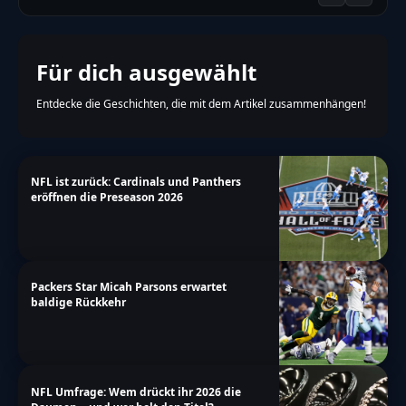
a-more\/college\/toetlichem-autounfall-neue-
details-tragoedie-rund-um-georgia-lineman-
willock"}
Für dich ausgewählt
Entdecke die Geschichten, die mit dem Artikel zusammenhängen!
NFL ist zurück: Cardinals und Panthers
eröffnen die Preseason 2026
Packers Star Micah Parsons erwartet
baldige Rückkehr
NFL Umfrage: Wem drückt ihr 2026 die