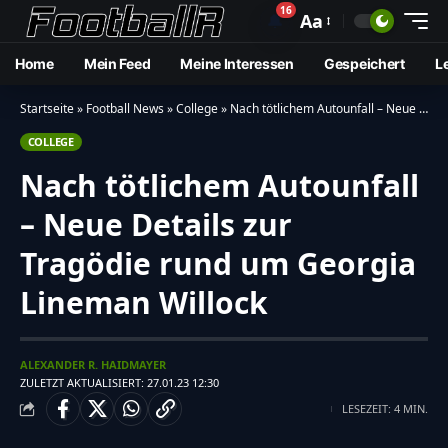
16
🔔
Aa
Home
Mein Feed
Meine Interessen
Gespeichert
L
Startseite
»
Football News
»
College
»
Nach tötlichem Autounfall – Neue Details zur Tragödie rund um Georgia Lineman Willock
COLLEGE
Nach tötlichem Autounfall
– Neue Details zur
Tragödie rund um Georgia
Lineman Willock
ALEXANDER R. HAIDMAYER
ZULETZT AKTUALISIERT: 27.01.23 12:30
LESEZEIT: 4 MIN.