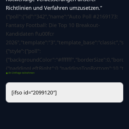
Richtlinien und Verfahren umzusetzen.“
{"poll":{"id":"342","name":"Auto Poll #2169173:
Fantasy Football: Die Top 10 Breakout-
Kandidaten f\u00fcr
2026","template":"3","template_base":"classic","ski
{"style":{"poll":
{"backgroundColor":"#ffffff","borderSize":0,"borde
{"paddingLeftRight":0,"paddingTopBottom":10,"text
An Umfrage teilnehmen
{"paddingLeftRight":0,"paddingTopBottom":4,"text
{"backgroundColor":"#0d6efd","borderSize":0,"borde
[ifso id=“2099120″]
{"borderLeftColorForSuccess":"#008000","borderLef
[]},"options":{"poll":
{"voteButtonLabel":"Abstimmen","showResultsLink"
07-27
13:06:36","redirectAfterVote":"no","redirectUrl":"