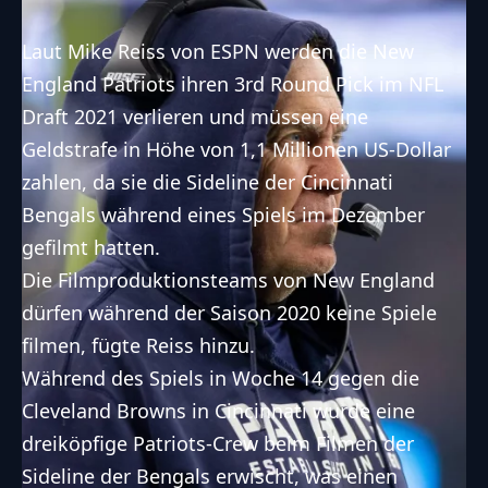
Laut Mike Reiss von ESPN werden die New
England Patriots ihren 3rd Round Pick im NFL
Draft 2021 verlieren und müssen eine
Geldstrafe in Höhe von 1,1 Millionen US-Dollar
zahlen, da sie die Sideline der Cincinnati
Bengals während eines Spiels im Dezember
gefilmt hatten.
Die Filmproduktionsteams von New England
dürfen während der Saison 2020 keine Spiele
filmen, fügte Reiss hinzu.
Während des Spiels in Woche 14 gegen die
Cleveland Browns in Cincinnati wurde eine
dreiköpfige Patriots-Crew beim Filmen der
Sideline der Bengals erwischt, was einen