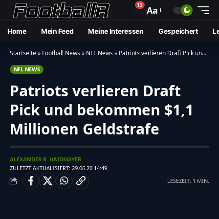
13
🔔
Aa
Home
Mein Feed
Meine Interessen
Gespeichert
L
Startseite
»
Football News
»
NFL News
»
Patriots verlieren Draft Pick und bekommen $1,1 Millionen Geldstrafe
NFL NEWS
Patriots verlieren Draft
Pick und bekommen $1,1
Millionen Geldstrafe
ALEXANDER R. HAIDMAYER
ZULETZT AKTUALISIERT: 29.06.20 14:49
LESEZEIT: 1 MIN.