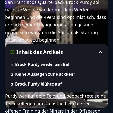
San Franciscos Quarterback Brock Purdy soll
nächste Woche wieder mit dem Werfen
beginnen und die 49ers sind optimistisch, dass
er nach
seiner Ellbogenoperation
gesund
genug sein wird, um die Saison als Starting
Quarterback zu beginnen.
Inhalt des Artikels
Brock Purdy wieder am Ball
Keine Aussagen zur Rückkehr
Brock Purdy blühte auf
Purdy war auf dem Feld und beobachtete seine
Teamkollegen am Dienstag beim ersten
offenen Training der Niners in der Offseason,