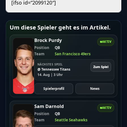
[ifso id=“2099120″]
[],"custom":{"css":""}},"options":{"poll":
{"voteButtonLabel":"Abstimmen","showResultsLink"
03-23
Um diese Spieler geht es im Artikel.
16:41:57","redirectAfterVote":"no","redirectUrl":"
{"showResultsMoment":["after-
Brock Purdy
AKTIV
vote"],"customDateResults":"","showResultsTo":
Position
QB
Team
San Francisco 49ers
["guest","registered"],"resultsDetails":
["percentages","votes-
NÄCHSTES SPIEL
Zum Spiel
@ Tennessee Titans
number"],"backToVoteOption":"no","backToVoteCa
14. Aug | 3 Uhr
zur Abstimmung","sortResults":"number-of-
votes","sortResultsRule":"desc","displayResultsAs":
Spielerprofil
News
{"votePermissions":
["guest"]}}},"total_submits":"3","total_submited_a
Sam Darnold
AKTIV
Position
QB
[{"id":"124","poll_id":"124","etext":"Wie
Team
Seattle Seahawks
bewertest du den Trade von Justin Fields zu den