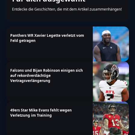
answers":"Antworten"}},"date_format":"d.m.y","nonc
Entdecke die Geschichten, die mit dem Artikel zusammenhängen!
story\/49ers-brock-purdy-saisonstart-fit"}
Panthers WR Xavier Legette verletzt vom
Feld getragen
Falcons und Bijan Robinson einigen sich
auf rekordverdächtige
Vertragsverlängerung
49ers Star Mike Evans fehlt wegen
Verletzung im Training