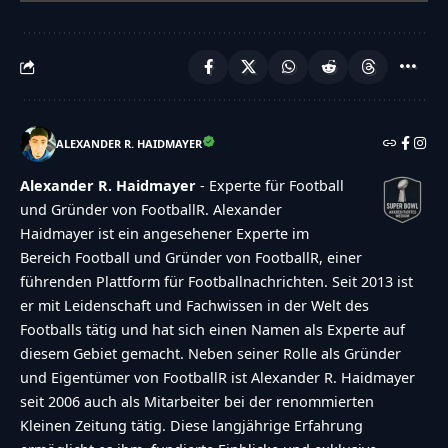
abstimmen","wordpress":"Einloggen","facebook":"
in with Facebook","google":"Sign in with
Google"},"voting":{"poll-ended":"Die Zeit zum
Abstimmen ist bei dieser Umfrage
abgelaufen","poll-not-started":"Diese Umfrage
ALEXANDER R. HAIDMAYER
akzeptiert noch keine Stimmen","already-voted-
Alexander R. Haidmayer
- Experte für Football
on-poll":"TOUCHDOWN!!! Vielen Dank f\u00fcr
und Gründer von FootballR. Alexander
deine Teilnahme!","invalid-poll":"Fehler","no-
Haidmayer ist ein angesehener Experte im
Bereich Football und Gründer von FootballR, einer
answers-selected":"Keine Antwort
führenden Plattform für Footballnachrichten. Seit 2013 ist
ausgew\u00e4hlt","min-answers-
er mit Leidenschaft und Fachwissen in der Welt des
required":"Achtung du musst mindestens
Footballs tätig und hat sich einen Namen als Experte auf
{min_answers_allowed} Auswahl(en)
diesem Gebiet gemacht. Neben seiner Rolle als Gründer
und Eigentümer von FootballR ist Alexander R. Haidmayer
treffen.","max-answers-required":"Du kannst
seit 2006 auch als Mitarbeiter bei der renommierten
maximal {max_answers_allowed} Antworten
Kleinen Zeitung tätig. Diese langjährige Erfahrung
w\u00e4hlen.","no-answer-for-other":"No other