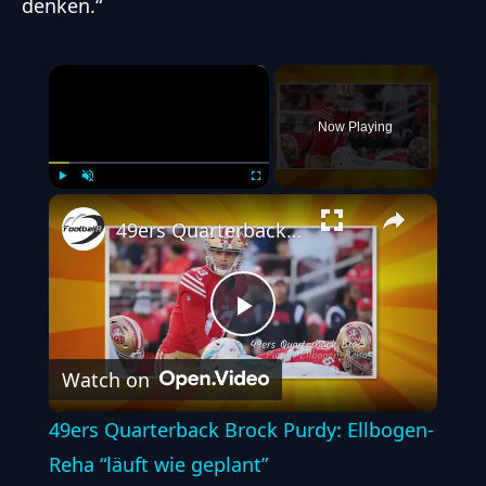
denken.“
×
Now Playing
Play
Unmute
Fullscreen
49ers Quarterback Brock Purdy: Ellbogen-Reha “läuft wie geplant”
Play
Watch on
Video
49ers Quarterback Brock Purdy: Ellbogen-
Reha “läuft wie geplant”