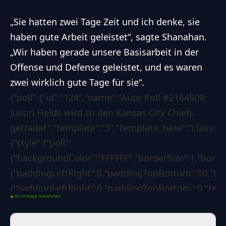
„Sie hatten zwei Tage Zeit und ich denke, sie
haben gute Arbeit geleistet“, sagte Shanahan.
„Wir haben gerade unsere Basisarbeit in der
Offense und Defense geleistet, und es waren
zwei wirklich gute Tage für sie“.
{"poll":{"id":"124","name":"Auto Poll #2164508:
Justin Fields wird zu den Kansas City Chiefs
getradet","template":"3","template_base":"classic",
{"style":{"poll":
{"backgroundColor":"FFFFFF","borderSize":1,"bord
{"paddingLeftRight":0,"paddingTopBottom":10,"text
{"paddingLeftRight":0,"paddingTopBottom":0,"textC
An Umfrage teilnehmen
{"backgroundColor":"1d7f3b","borderSize":0,"border
{"borderLeftColorForSuccess":"008000","borderLeft