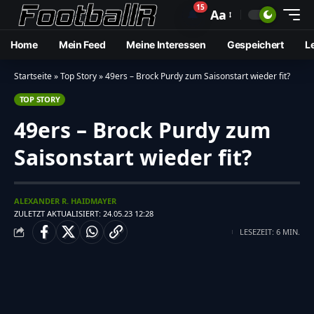
15
🔔
Aa
Home
Mein Feed
Meine Interessen
Gespeichert
L
Startseite
»
Top Story
»
49ers – Brock Purdy zum Saisonstart wieder fit?
TOP STORY
49ers – Brock Purdy zum
Saisonstart wieder fit?
ALEXANDER R. HAIDMAYER
ZULETZT AKTUALISIERT: 24.05.23 12:28
LESEZEIT: 6 MIN.