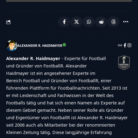
{"makeDefault":"0","makeLink":"0","link":"","result
{"id":"2320","poll_id":"379","element_id":"377","ste
\u2013 sein Alter bremst
ihn","stype":"text","status":"active","sorder":"3","m
{"makeDefault":"0","makeLink":"0","link":"","result
ALEXANDER R. HAIDMAYER
{"id":"2321","poll_id":"379","element_id":"377","stex
nicht \u2013 zu gro\u00dfes
Alexander R. Haidmayer
- Experte für Football
Risiko","stype":"text","status":"active","sorder":"4"
und Gründer von FootballR. Alexander
Haidmayer ist ein angesehener Experte im
{"makeDefault":"0","makeLink":"0","link":"","result
Bereich Football und Gründer von FootballR, einer
{"captcha":{"accessibility-alt":"Sound
führenden Plattform für Footballnachrichten. Seit 2013 ist
icon","accessibility-title":"Accessibility option:
er mit Leidenschaft und Fachwissen in der Welt des
listen to a question and answer
Footballs tätig und hat sich einen Namen als Experte auf
diesem Gebiet gemacht. Neben seiner Rolle als Gründer
it!","accessibility-description":"Type below the
und Eigentümer von FootballR ist Alexander R. Haidmayer
[STRONG]answer[\/STRONG] to what you hear.
seit 2006 auch als Mitarbeiter bei der renommierten
Numbers or words:","explanation":"Click or
Kleinen Zeitung tätig. Diese langjährige Erfahrung