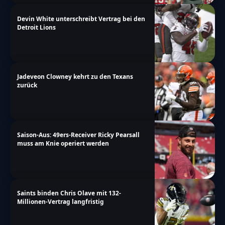
Vielen Dank f\u00fcr deine Teilnahme!","too-
many-chars-for-custom-field":"Text for
Devin White unterschreibt Vertrag bei den
Detroit Lions
{custom_field_name} is too long"},"results":
{"single-vote":"Stimme","multiple-
votes":"Stimmen","single-
Jadeveon Clowney kehrt zu den Texans
answer":"Antwort","multiple-
zurück
answers":"Antworten"}},"date_format":"d.m.y","non
a-more\/nfl\/revolutionaere-nfl-
regelaenderungen-kickoffstackles-mehr-fokus"}
Saison-Aus: 49ers-Receiver Ricky Pearsall
muss am Knie operiert werden
Saints binden Chris Olave mit 132-
Millionen-Vertrag langfristig