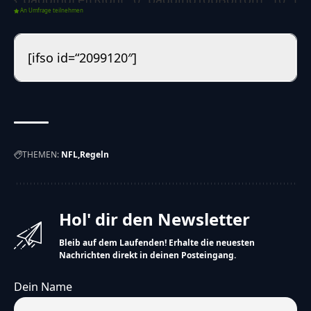
An Umfrage teilnehmen
{"paddingLeftRight":0,"paddingTopBottom":4,"text
{"backgroundColor":"#478400","borderSize":0,"borde
[ifso id=“2099120″]
{"borderLeftColorForSuccess":"#008000","borderLef
[]},"options":{"poll":
{"voteButtonLabel":"Abstimmen","showResultsLink"
08-12
20:58:28","redirectAfterVote":"no","redirectUrl":"
THEMEN:
NFL
Regeln
{"showResultsMoment":["after-
vote"],"customDateResults":"","showResultsTo":
["guest","registered"],"resultsDetails":
Hol' dir den Newsletter
["percentages","votes-
Bleib auf dem Laufenden! Erhalte die neuesten
number"],"backToVoteOption":"no","backToVoteCa
Nachrichten direkt in deinen Posteingang.
zur Abstimmung","sortResults":"number-of-
Dein Name
votes","sortResultsRule":"desc","displayResultsAs":