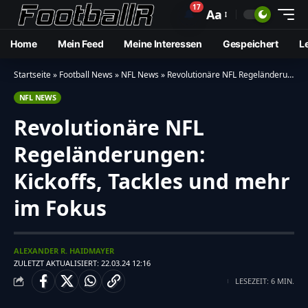
17
🔔
Aa
Home
Mein Feed
Meine Interessen
Gespeichert
L
Startseite
»
Football News
»
NFL News
»
Revolutionäre NFL Regeländerungen: Kickoffs, Tackles und mehr im Fokus
NFL NEWS
Revolutionäre NFL
Regeländerungen:
Kickoffs, Tackles und mehr
im Fokus
ALEXANDER R. HAIDMAYER
ZULETZT AKTUALISIERT: 22.03.24 12:16
LESEZEIT: 6 MIN.