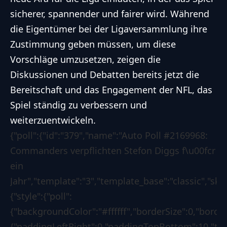
sicherer, spannender und fairer wird. Während
die Eigentümer bei der Ligaversammlung ihre
Zustimmung geben müssen, um diese
Vorschläge umzusetzen, zeigen die
Diskussionen und Debatten bereits jetzt die
Bereitschaft und das Engagement der NFL, das
Spiel ständig zu verbessern und
weiterzuentwickeln.
{"poll":{"id":"379","name":"Auto Poll #2169968:
Commanders verpflichten Stefon Diggs f\u00fcr
ein
Jahr","template":"3","template_base":"classic","ski
{"style":{"poll":
{"backgroundColor":"#ffffff","borderSize":0,"borde
{"paddingLeftRight":0,"paddingTopBottom":10,"text