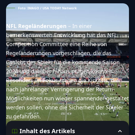
Foto: IMAGO / USA TODAY Network
NFL Regeländerungen
– In einer
bemerkenswerten Entwicklung hat das NFL
Competition Committee eine Reihe von
Regeländerungen vorgeschlagen, die das
Gesicht des Spiels für die kommende Saison
2024 und darüber hinaus prägen könnten.
Besonders im Fokus stehen die Kickoffs, die
nach jahrelanger Verringerung der Return-
Möglichkeiten nun wieder spannender gestaltet
werden sollen, ohne die Sicherheit der Spieler
zu gefährden.
Inhalt des Artikels