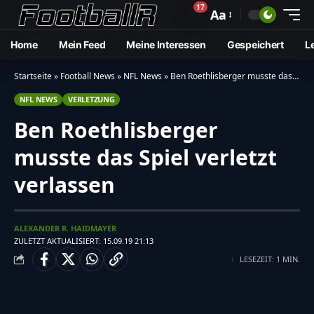
17
🔔
Aa
Home
Mein Feed
Meine Interessen
Gespeichert
L
Startseite
»
Football News
»
NFL News
»
Ben Roethlisberger musste das Spiel verletzt verlassen
NFL NEWS
VERLETZUNG
Ben Roethlisberger
musste das Spiel verletzt
verlassen
ALEXANDER R. HAIDMAYER
ZULETZT AKTUALISIERT: 15.09.19 21:13
LESEZEIT: 1 MIN.