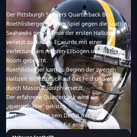
Der Pittsburgh Steelers Quarterback Ben
Roethlisberger ging im Spiel gegen die Seattle
Seahawks gegen Ende der ersten Halbzeit
verletzt zu Boden. Er wurde mit einer
Verletzung am rechten Ellbogen in den Locker
Room gebracht.
Roethlisberger kam zu Beginn der zweiten
Halbzeit nicht zurück auf das Feld und wurde
durch Mason Rudolph ersetzt.
Der erfahrene Quarterback wird als
„questionable“ gelistet.
Rudolph startete sein Debüt mit 0 von 2
angebrachten Pässen für eine Interception.