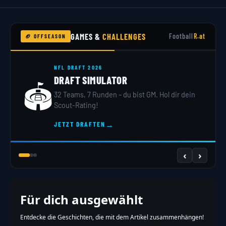
GAMES &
CHALLENGES
Football
R.at
🏈 OFFSEASON
NFL DRAFT 2026
DRAFT SIMULATOR
🏟️
32 Teams, 7 Runden – du bist GM. Hol dir dein
Scout-Rating!
→
JETZT DRAFTEN
‹
›
Für dich ausgewählt
Entdecke die Geschichten, die mit dem Artikel zusammenhängen!