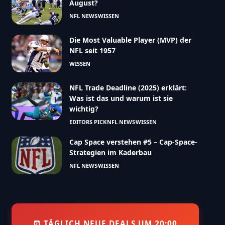
August?
NFL NEWS
WISSEN
Die Most Valuable Player (MVP) der
NFL seit 1957
WISSEN
NFL Trade Deadline (2025) erklärt:
Was ist das und warum ist sie
wichtig?
EDITORS PICK
NFL NEWS
WISSEN
Cap Space verstehen #5 – Cap-Space-
Strategien im Kaderbau
NFL NEWS
WISSEN
⏰ TÄGLICH NEUE DEALS UM 20:00