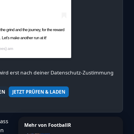
the grind and the journey, for the reward
 Let’s make another run at it!
ees) am
Feb 18, 2020 um 8:53 PST
 wird erst nach deiner Datenschutz-Zustimmung
EN
JETZT PRÜFEN & LADEN
dass
Mehr von FootballR
en