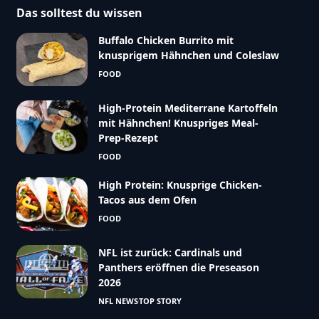
Das solltest du wissen
Buffalo Chicken Burrito mit
knusprigem Hähnchen und Coleslaw
FOOD
High-Protein Mediterrane Kartoffeln
mit Hähnchen! Knuspriges Meal-
Prep-Rezept
FOOD
High Protein: Knusprige Chicken-
Tacos aus dem Ofen
FOOD
NFL ist zurück: Cardinals und
Panthers eröffnen die Preseason
2026
NFL NEWS
TOP STORY