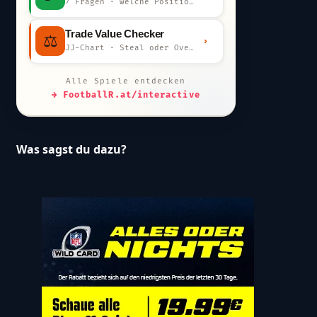
7 Fragen · welche Position bist du?
Trade Value Checker
⚖️
›
JJ-Chart · Steal oder Overpay?
Alle Spiele entdecken
→ FootballR.at/interactive
Was sagst du dazu?