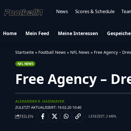
News
Scores & Schedule
Tea
Home
Mein Feed
Meine Interessen
Gespeiche
Startseite
»
Football News
»
NFL News
»
Free Agency – Dre
NFL NEWS
Free Agency – Dr
ALEXANDER R. HAIDMAYER
ZULETZT AKTUALISIERT: 19.02.20 10:40
TEILEN
LESEZEIT: 2 MIN.