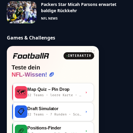
Packers Star Micah Parsons erwartet
baldige Rückkehr
NFL NEWS
Games & Challenges
INTERAKTIV
Teste dein
NFL-Wissen! 🏈
Map Quiz – Pin Drop
🗺️
›
32 Teams · leere Karte · km-Wertung
Draft Simulator
📋
›
32 Teams · 7 Runden · Scout-Kommentar
Positions-Finder
🏈
›