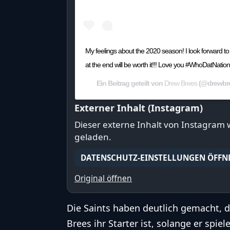
My feelings about the 2020 season! I look forward to 
at the end will be worth it!!! Love you #WhoDatNation.
Ein Beitrag geteilt von
Drew Brees
(@drewbr
Externer Inhalt (Instagram)
Dieser externe Inhalt von Instagram
geladen.
DATENSCHUTZ-EINSTELLUNGEN ÖFFN
Original öffnen
Die Saints haben deutlich gemacht, 
Brees ihr Starter ist, solange er spiel