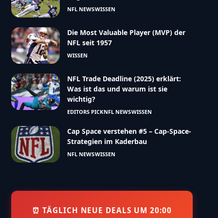
NFL NEWS
WISSEN
Die Most Valuable Player (MVP) der
NFL seit 1957
WISSEN
NFL Trade Deadline (2025) erklärt:
Was ist das und warum ist sie
wichtig?
EDITORS PICK
NFL NEWS
WISSEN
Cap Space verstehen #5 – Cap-Space-
Strategien im Kaderbau
NFL NEWS
WISSEN
⏰ TÄGLICH NEUE DEALS UM 20:00