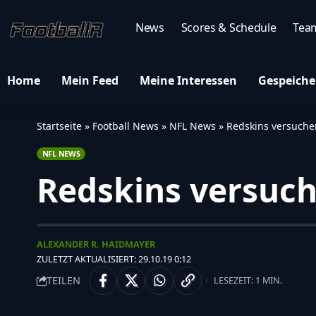
News
Scores & Schedule
Tea
Home
Mein Feed
Meine Interessen
Gespeiche
Startseite
»
Football News
»
NFL News
»
Redskins versuche
NFL NEWS
Redskins versuc
ALEXANDER R. HAIDMAYER
ZULETZT AKTUALISIERT: 29.10.19 0:12
TEILEN
LESEZEIT: 1 MIN.