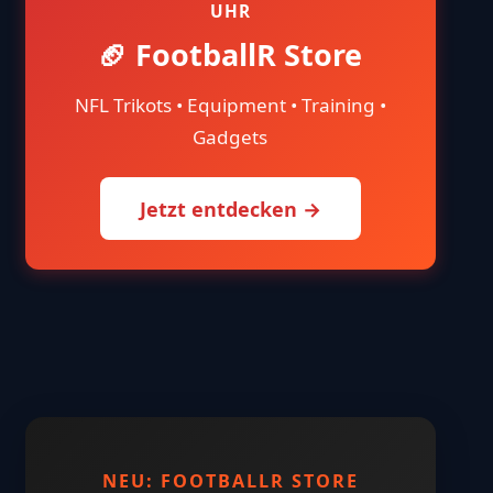
UHR
🏈 FootballR Store
NFL Trikots • Equipment • Training •
Gadgets
Jetzt entdecken →
NEU: FOOTBALLR STORE