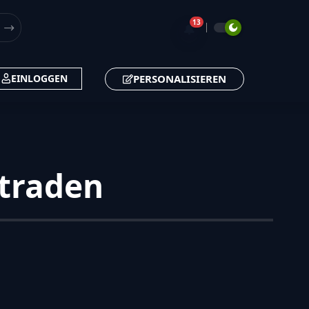
13
🔔
PERSONALISIEREN
EINLOGGEN
 traden