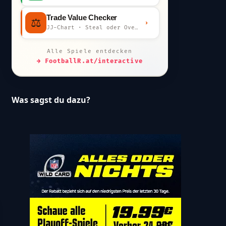
Trade Value Checker
⚖️
›
JJ-Chart · Steal oder Overpay?
Alle Spiele entdecken
→ FootballR.at/interactive
Was sagst du dazu?