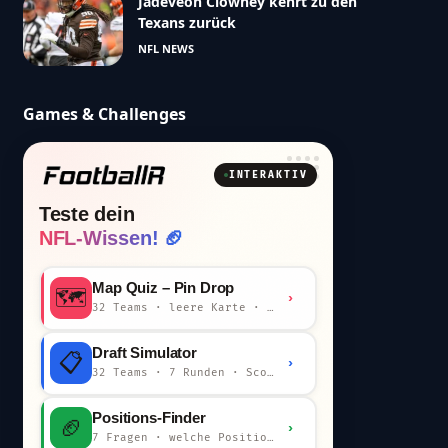
Jadeveon Clowney kehrt zu den
Texans zurück
NFL NEWS
Games & Challenges
INTERAKTIV
Teste dein
NFL-Wissen! 🏈
Map Quiz – Pin Drop
🗺️
›
32 Teams · leere Karte · km-Wertung
Draft Simulator
📋
›
32 Teams · 7 Runden · Scout-Kommentar
Positions-Finder
🏈
›
7 Fragen · welche Position bist du?