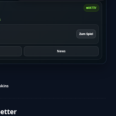
AKTIV
s
Zum Spiel
News
skins
letter