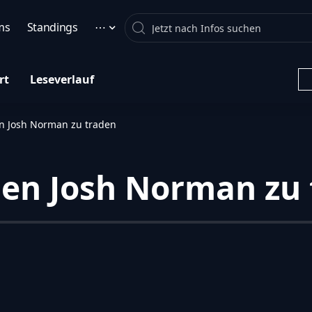
Search
ms
Standings
⋯
rt
Leseverlauf
n Josh Norman zu traden
hen Josh Norman zu