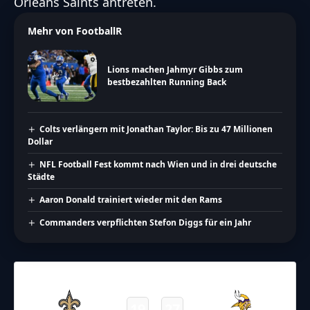
Orleans Saints antreten.
Mehr von FootballR
Lions machen Jahmyr Gibbs zum
bestbezahlten Running Back
Colts verlängern mit Jonathan Taylor: Bis zu 47 Millionen
Dollar
NFL Football Fest kommt nach Wien und in drei deutsche
Städte
Aaron Donald trainiert wieder mit den Rams
Commanders verpflichten Stefon Diggs für ein Jahr
12.11.2023
19:00
NFL 2023-2024
/
Regular Season
/
Week10
19
27