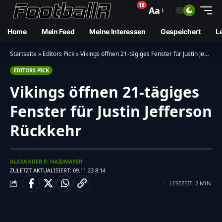
18
🔔
Aa
Home
Mein Feed
Meine Interessen
Gespeichert
L
Startseite
»
Editors Pick
»
Vikings öffnen 21-tägiges Fenster für Justin Jefferson Rückkehr
EDITORS PICK
Vikings öffnen 21-tägiges
Fenster für Justin Jefferson
Rückkehr
ALEXANDER R. HAIDMAYER
ZULETZT AKTUALISIERT: 09.11.23 8:14
LESEZEIT: 2 MIN.