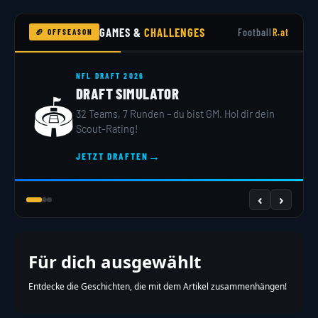
GAMES &
CHALLENGES
Football
R.at
🏈 OFFSEASON
NFL DRAFT 2026
DRAFT SIMULATOR
🏟️
32 Teams, 7 Runden – du bist GM. Hol dir dein
Scout-Rating!
→
JETZT DRAFTEN
‹
›
Für dich ausgewählt
Entdecke die Geschichten, die mit dem Artikel zusammenhängen!