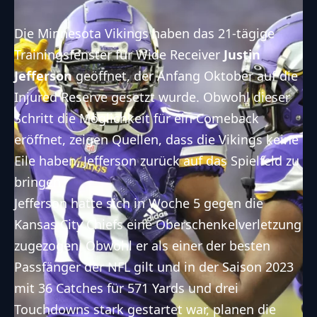
Die Minnesota Vikings haben das 21-tägige
Trainingsfenster für Wide Receiver
Justin
Jefferson
geöffnet, der Anfang Oktober
auf die
Injured Reserve gesetzt
wurde. Obwohl dieser
Schritt die Möglichkeit für ein Comeback
eröffnet, zeigen
Quellen
, dass die Vikings keine
Eile haben, Jefferson zurück auf das Spielfeld zu
bringen.
Jefferson hatte sich in Woche 5 gegen die
Kansas City Chiefs eine Oberschenkelverletzung
zugezogen. Obwohl er als einer der besten
Passfänger der NFL gilt und in der Saison 2023
mit 36 Catches für 571 Yards und drei
Touchdowns stark gestartet war, planen die