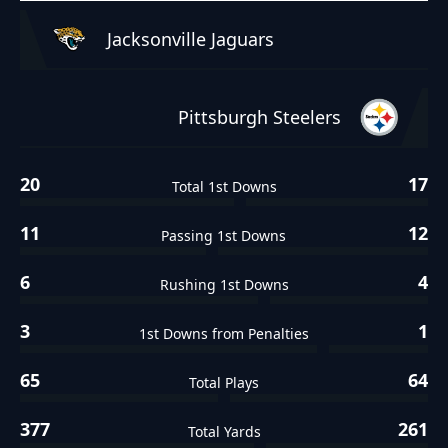
Jacksonville Jaguars
Pittsburgh Steelers
20
17
Total 1st Downs
11
12
Passing 1st Downs
6
4
Rushing 1st Downs
3
1
1st Downs from Penalties
65
64
Total Plays
377
261
Total Yards