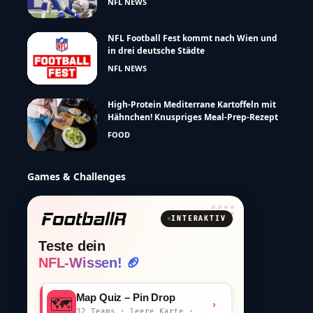
NFL NEWS
NFL Football Fest kommt nach Wien und
in drei deutsche Städte
NFL NEWS
High-Protein Mediterrane Kartoffeln mit
Hähnchen! Knuspriges Meal-Prep-Rezept
FOOD
Games & Challenges
INTERAKTIV
Teste dein
NFL-Wissen! 🏈
Map Quiz – Pin Drop
🗺️
›
32 Teams · leere Karte · km-Wertung