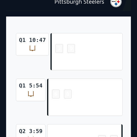
Pittsburgh Steelers
Field Goal
Q1 10:47
3
0
-
Brandon McManus Made 50
Yd Field Goal
Field Goal
Q1 5:54
6
0
-
Brandon McManus Made 51 Yd
Field Goal
Field Goal
Q2 3:59