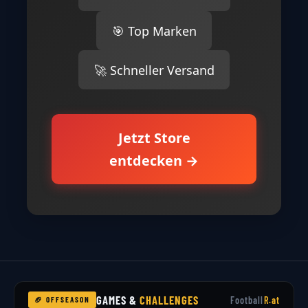
🎯 Top Marken
🚀 Schneller Versand
Jetzt Store
entdecken →
GAMES &
CHALLENGES
Football
R.at
🏈 OFFSEASON