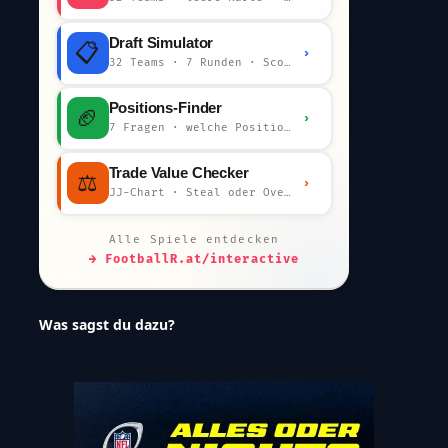
Draft Simulator
📋
›
32 Teams · 7 Runden · Scout-Kommentar
Positions-Finder
🏈
›
7 Fragen · welche Position bist du?
Trade Value Checker
⚖️
›
JJ-Chart · Steal oder Overpay?
Alle Spiele entdecken
→ FootballR.at/interactive
Was sagst du dazu?