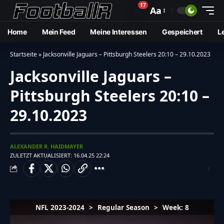
17
🔔
Aa
Home
Mein Feed
Meine Interessen
Gespeichert
L
Startseite
»
Jacksonville Jaguars – Pittsburgh Steelers 20:10 – 29.10.2023
Jacksonville Jaguars –
Pittsburgh Steelers 20:10 –
29.10.2023
ALEXANDER R. HAIDMAYER
ZULETZT AKTUALISIERT: 16.04.25 22:24
NFL 2023-2024
>
Regular Season
>
Week: 8