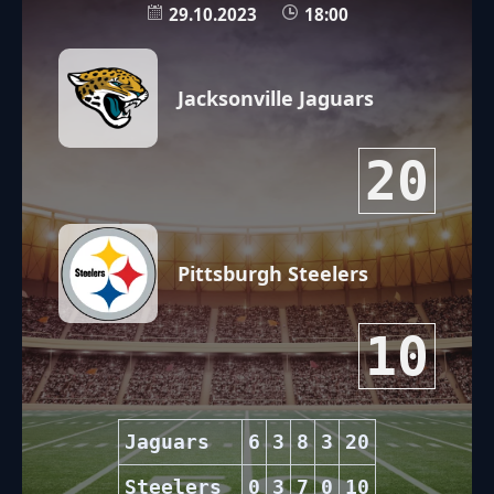
29.10.2023
18:00
Jacksonville Jaguars
20
Pittsburgh Steelers
10
Jaguars
6
3
8
3
20
Steelers
0
3
7
0
10