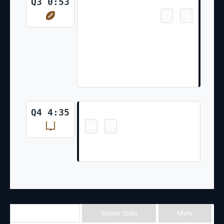
Touchdown
Q3 0:53
17
10
-
George Pickens Pass From
Mitch Trubisky for 22 Yds,
C.Boswell extra point is GOOD,
Center-C.Kuntz, Holder-
P.Harvin.
Field Goal
Q4 4:35
20
10
-
Brandon McManus Made 37 Yd
Field Goal
Team Stats
Spieler Stats
Mehr