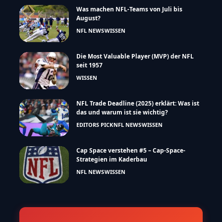
Was machen NFL-Teams von Juli bis
August?
NFL NEWS
WISSEN
Die Most Valuable Player (MVP) der NFL
seit 1957
WISSEN
NFL Trade Deadline (2025) erklärt: Was ist
das und warum ist sie wichtig?
EDITORS PICK
NFL NEWS
WISSEN
Cap Space verstehen #5 – Cap-Space-
Strategien im Kaderbau
NFL NEWS
WISSEN