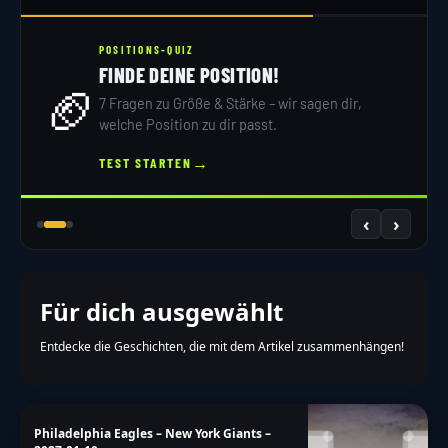
POSITIONS-QUIZ
NFL TRI
FINDE DEINE POSITION!
4TH &

⚡
7 Fragen zu Größe & Stärke – wir sagen dir,
10 Frag
welche Position zu dir passt.
Touch
→
TEST STARTEN
QUIZ S
‹
›
Für dich ausgewählt
Entdecke die Geschichten, die mit dem Artikel zusammenhängen!
Philadelphia Eagles – New York Giants –