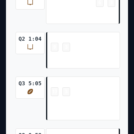
6
3
-
Chris Boswell Made 22 Yd Field
Goal
Field Goal
Q2 1:04
9
3
-
Brandon McManus Made 38 Yd
Field Goal
Touchdown
Q3 5:05
17
3
-
Travis Etienne Jr. Pass From
Trevor Lawrence for 56 Yds
Travis Etienne Jr. 2Pt Rush