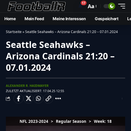
17
🔔
Aa
Home
Mein Feed
Meine Interessen
Gespeichert
L
Startseite
»
Seattle Seahawks – Arizona Cardinals 21:20 – 07.01.2024
Seattle Seahawks –
Arizona Cardinals 21:20 –
07.01.2024
ALEXANDER R. HAIDMAYER
ZULETZT AKTUALISIERT: 17.04.25 12:55
NFL 2023-2024
>
Regular Season
>
Week: 18