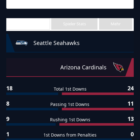
Final
Team Stats
Spieler Stats
Mehr
Seattle Seahawks
Arizona Cardinals
18
24
Total 1st Downs
8
11
Passing 1st Downs
9
13
Rushing 1st Downs
1
0
1st Downs from Penalties