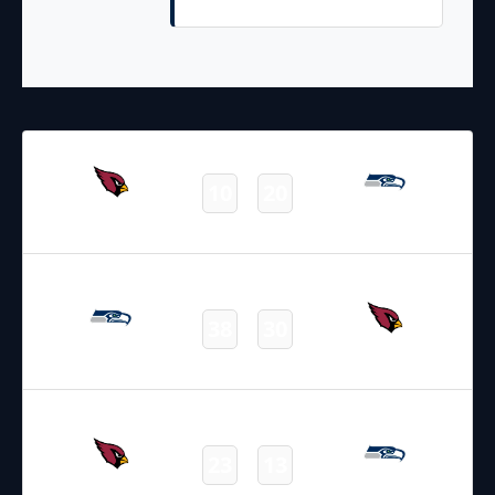
Point Conversion Complete
22.10.2023
22:05
NFL 2023-2024
/
Regular Season
/
Week7
10
20
Cardinals
Seahawks
Final
09.01.2022
22:25
NFL 2021-2022
/
Regular Season
/
Week18
38
30
Seahawks
Cardinals
Final
21.11.2021
22:25
NFL 2021-2022
/
Regular Season
/
Week11
23
13
Cardinals
Seahawks