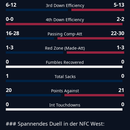
6-12
5-13
3rd Down Efficiency
0-0
2-2
4th Down Efficiency
16-28
22-30
Passing Comp-Att
1-3
1-3
Red Zone (Made-Att)
0
0
Fumbles Recovered
1
0
Total Sacks
20
21
Points Against
0
0
Int Touchdowns
### Spannendes Duell in der NFC West: