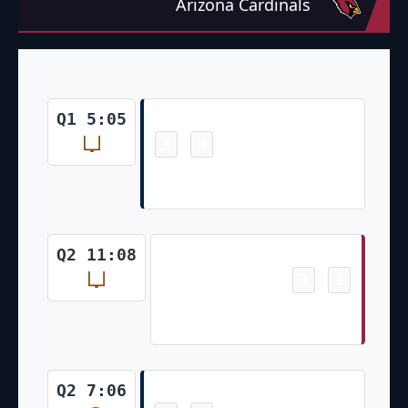
Arizona Cardinals
Field Goal
Q1 5:05
3
0
-
Jason Myers Made 33 Yd Field
Goal
Field Goal
Q2 11:08
3
3
-
Matt Prater Made 23 Yd Field
Goal
Touchdown
Q2 7:06