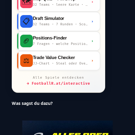
🗺️
›
32 Teams · leere Karte · km-Wertung
Draft Simulator
📋
›
32 Teams · 7 Runden · Scout-Kommentar
Positions-Finder
🏈
›
7 Fragen · welche Position bist du?
Trade Value Checker
⚖️
›
JJ-Chart · Steal oder Overpay?
Alle Spiele entdecken
→ FootballR.at/interactive
Was sagst du dazu?