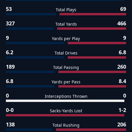
53
69
Total Plays
327
466
Total Yards
9
9
Yards per Play
6.2
6.8
Total Drives
189
260
Total Passing
6.8
8.4
Yards per Pass
0
0
Interceptions Thrown
0-0
1-2
Sacks-Yards Lost
138
206
Total Rushing