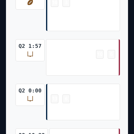
10
3
-
Will Dissly Pass From Geno
Smith for 19 Yds Jason Myers
Made Ex. Pt
Field Goal
Q2 1:57
10
6
-
Matt Prater Made 34 Yd Field
Goal
Field Goal
Q2 0:00
13
6
-
Jason Myers Made 29 Yd Field
Goal