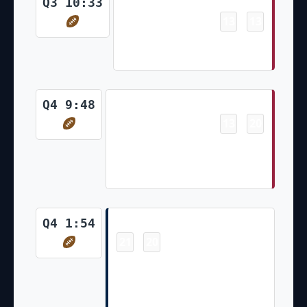
Touchdown
Q3 10:33
13
13
-
James Conner 29 Yd Rush Matt
Prater Made Ex. Pt
Touchdown
Q4 9:48
13
20
-
Trey McBride Pass From Kyler
Murray for 8 Yds Matt Prater
Made Ex. Pt
Touchdown
Q4 1:54
21
20
-
Tyler Lockett Pass From Geno
Smith for 34 Yds Geno Smith
Pass To Tyler Lockett For Two-