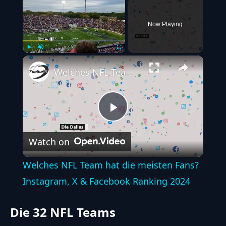
Now Playing
Play
Unmute
Fullscreen
Welches NFL Team hat die meisten Fans? Instagram, X & Facebook Ranking 2024
Play
Watch on
Video
Welches NFL Team hat die meisten Fans?
Instagram, X & Facebook Ranking 2024
Die 32 NFL Teams