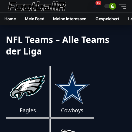
15
🔔
Home
Mein Feed
Meine Interessen
Gespeichert
L
NFL Teams – Alle Teams
der Liga
Eagles
Cowboys