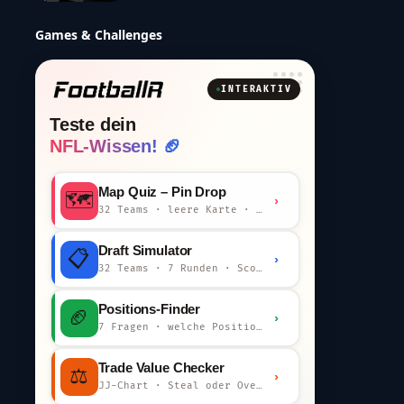
Games & Challenges
INTERAKTIV
Teste dein
NFL-Wissen! 🏈
Map Quiz – Pin Drop
🗺️
›
32 Teams · leere Karte · km-Wertung
Draft Simulator
📋
›
32 Teams · 7 Runden · Scout-Kommentar
Positions-Finder
🏈
›
7 Fragen · welche Position bist du?
Trade Value Checker
⚖️
›
JJ-Chart · Steal oder Overpay?