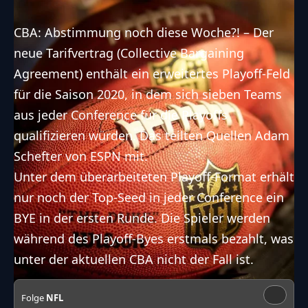
CBA: Abstimmung noch diese Woche?! – Der
neue Tarifvertrag (Collective Bargaining
Agreement) enthält ein erweitertes Playoff-Feld
für die Saison 2020, in dem sich sieben Teams
aus jeder Conference für die Playoffs
qualifizieren würden. Das teilten Quellen Adam
Schefter von ESPN mit.
Unter dem überarbeiteten Playoff-Format erhält
nur noch der Top-Seed in jeder Conference ein
BYE in der ersten Runde. Die Spieler werden
während des Playoff-Byes erstmals bezahlt, was
unter der aktuellen CBA nicht der Fall ist.
Folge
NFL