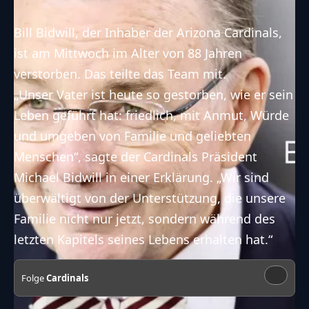
Bill Bidwill, der Inhaber der
Arizona Cardinals
,
ist am Mittwoch im Alter von 88 Jahren
verstorben. Das teilte das Team mit.
„Unser Vater ist heute so gestorben, wie er sein
Leben geführt hat: friedlich, mit Anmut, Würde
und umgeben von Familie und geliebten
Menschen“, sagte der Cardinals Präsident
Michael Bidwill in einer Erklärung. „Wir sind
überwältigt von der Unterstützung, die unsere
Familie nicht nur jetzt, sondern während des
letzten Kapitels seines Lebens erhalten hat.“
Folge
Cardinals