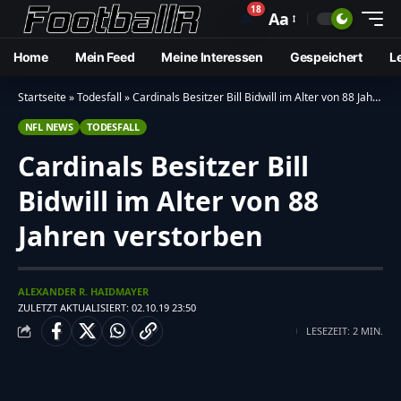
18
🔔
Aa
Home
Mein Feed
Meine Interessen
Gespeichert
L
Startseite
»
Todesfall
»
Cardinals Besitzer Bill Bidwill im Alter von 88 Jahren verstorben
NFL NEWS
TODESFALL
Cardinals Besitzer Bill
Bidwill im Alter von 88
Jahren verstorben
ALEXANDER R. HAIDMAYER
ZULETZT AKTUALISIERT: 02.10.19 23:50
LESEZEIT: 2 MIN.