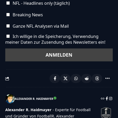
[STRONG]ANSWER[\/STRONG]","refresh-
NFL - Headlines only (täglich)
alt":"Refresh\/reload icon","refresh-
Breaking News
title":"Refresh\/reload: get new images and
accessibility option!"},"buttons":
Ganze NFL Analysen via Mail
{"anonymous":"Anonym
Ich willige in die Speicherung, Verwendung
abstimmen","wordpress":"Einloggen","facebook":"
meiner Daten zur Zusendung des Newsletters ein!
in with Facebook","google":"Sign in with
Google"},"voting":{"poll-ended":"Die Zeit zum
Abstimmen ist bei dieser Umfrage
abgelaufen","poll-not-started":"Diese Umfrage
akzeptiert noch keine Stimmen","already-voted-
on-poll":"TOUCHDOWN!!! Vielen Dank f\u00fcr
deine Teilnahme!","invalid-poll":"Fehler","no-
ALEXANDER R. HAIDMAYER
answers-selected":"Keine Antwort
Alexander R. Haidmayer
- Experte für Football
ausgew\u00e4hlt","min-answers-
und Gründer von FootballR. Alexander