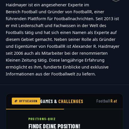
required":"Achtung du musst mindestens
Haidmayer ist ein angesehener Experte im
{min_answers_allowed} Auswahl(en)
Bereich Football und Gründer von FootballR, einer
treffen.","max-answers-required":"Du kannst
führenden Plattform für Footballnachrichten. Seit 2013 ist
er mit Leidenschaft und Fachwissen in der Welt des
maximal {max_answers_allowed} Antworten
Footballs tätig und hat sich einen Namen als Experte auf
w\u00e4hlen.","no-answer-for-other":"No other
diesem Gebiet gemacht. Neben seiner Rolle als Gründer
answer entered","no-value-for-custom-field":"
und Eigentümer von FootballR ist Alexander R. Haidmayer
{custom_field_name} is required","consent-not-
seit 2006 auch als Mitarbeiter bei der renommierten
Kleinen Zeitung tätig. Diese langjährige Erfahrung
checked":"You must agree to our terms and
ermöglicht es ihm, fundierte Einblicke und exklusive
conditions","no-captcha-selected":"Captcha is
Informationen aus der Footballwelt zu liefern.
required","not-allowed-by-ban":"Abstimmen
nicht m\u00f6glich","not-allowed-by-
block":"Abstimmen nicht m\u00f6glich","not-
GAMES &
CHALLENGES
Football
R.at
🏈 OFFSEASON
allowed-by-limit":"Abstimmen nicht
m\u00f6glich","thank-you":"TOUCHDOWN!!!
POSITIONS-QUIZ
Vielen Dank f\u00fcr deine Teilnahme!","too-
FINDE DEINE POSITION!