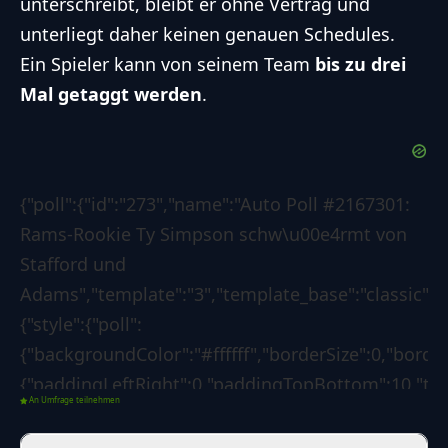
unterschreibt, bleibt er ohne Vertrag und
unterliegt daher keinen genauen Schedules.
Ein Spieler kann von seinem Team
bis zu drei
Mal getaggt werden
.
{"poll":{"id":"273","name":"Auto Poll #2167301:
Rams-Rookie Ty Simpson schw\u00e4rmt von
Stafford und
Adams","template":"3","template_base":"classic","s
{"style":{"poll":
{"backgroundColor":"#ffffff","borderSize":0,"borde
{"paddingLeftRight":0,"paddingTopBottom":10,"text
An Umfrage teilnehmen
{"paddingLeftRight":0,"paddingTopBottom":4,"text
{"backgroundColor":"#0d6efd","borderSize":0,"borde