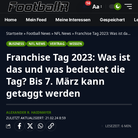
14
🔔
Aa
Home
Mein Feed
Meine Interessen
Gespeichert
L
Startseite
»
Football News
»
NFL News
»
Franchise Tag 2023: Was ist das und was bedeutet die Tag? Bis 7. März kann getaggt werden
BUSINESS
NFL NEWS
VERTRAG
WISSEN
Franchise Tag 2023: Was ist
das und was bedeutet die
Tag? Bis 7. März kann
getaggt werden
ALEXANDER R. HAIDMAYER
ZULETZT AKTUALISIERT: 21.02.24 8:59
LESEZEIT: 6 MIN.