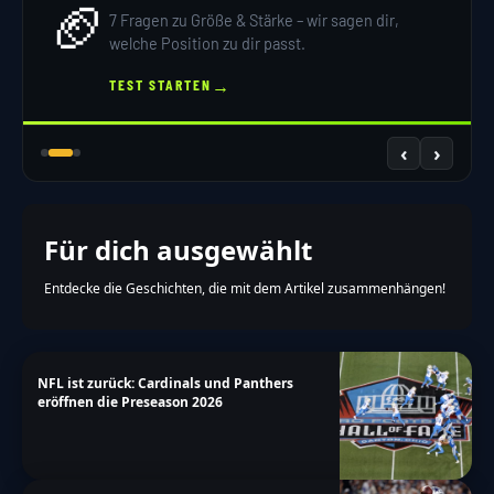
🏈
many-chars-for-custom-field":"Text for
7 Fragen zu Größe & Stärke – wir sagen dir,
{custom_field_name} is too long"},"results":
welche Position zu dir passt.
{"single-vote":"Stimme","multiple-
→
TEST STARTEN
votes":"Stimmen","single-
answer":"Antwort","multiple-
‹
›
answers":"Antworten"}},"date_format":"d.m.y","non
a-more\/nfl\/franchise-tag-2023bedeutet-
tag7maerz-getaggt"}
Für dich ausgewählt
Entdecke die Geschichten, die mit dem Artikel zusammenhängen!
NFL ist zurück: Cardinals und Panthers
eröffnen die Preseason 2026