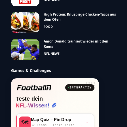
High Protein: Knusprige Chicken-Tacos aus
dem Ofen
FOOD
Aaron Donald trainiert wieder mit den
Rams
NFL NEWS
Games & Challenges
INTERAKTIV
Teste dein
NFL-Wissen! 🏈
Map Quiz – Pin Drop
🗺️
›
32 Teams · leere Karte · km-Wertung