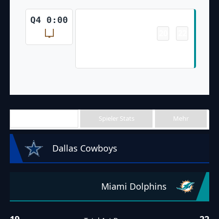
Field Goal
Q4 0:00
20
22
-
Jason Sanders Made 29 Yd Field
Goal
Team Stats
Spieler Stats
Mehr
Dallas Cowboys
Miami Dolphins