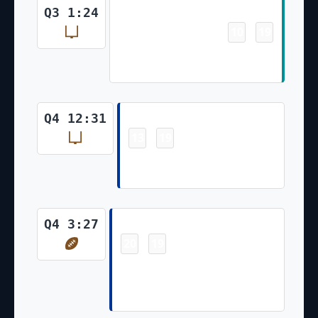
Field Goal
Q3 1:24
10
19
-
Jason Sanders Made 35 Yd Field
Goal
Field Goal
Q4 12:31
13
19
-
Brandon Aubrey Made 33 Yd
Field Goal
Touchdown
Q4 3:27
20
19
-
Brandin Cooks Pass From Dak
Prescott for 8 Yds Brandon
Aubrey Made Ex. Pt