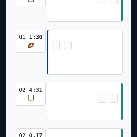
Jason Sanders Made 57 Yd Field
Goal
Touchdown
Q1 1:30
7
3
-
CeeDee Lamb Pass From Dak
Prescott for 49 Yds Brandon
Aubrey Made Ex. Pt
Field Goal
Q2 4:31
7
6
-
Jason Sanders Made 52 Yd Field
Goal
Touchdown
Q2 0:17