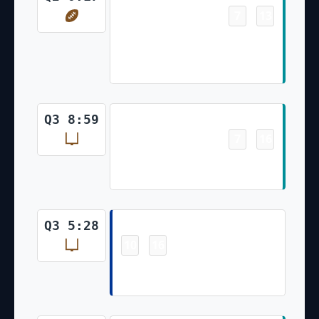
7
13
-
Raheem Mostert Pass From Tua
Tagovailoa for 4 Yds Jason
Sanders Made Ex. Pt
Field Goal
Q3 8:59
7
16
-
Jason Sanders Made 54 Yd Field
Goal
Field Goal
Q3 5:28
10
16
-
Brandon Aubrey Made 43 Yd
Field Goal