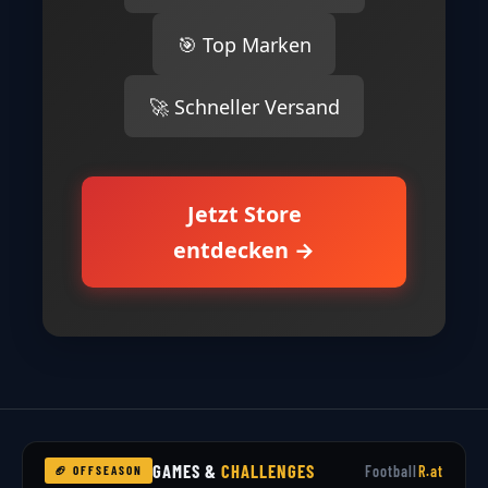
🎯 Top Marken
🚀 Schneller Versand
Jetzt Store
entdecken →
GAMES &
CHALLENGES
Football
R.at
🏈 OFFSEASON