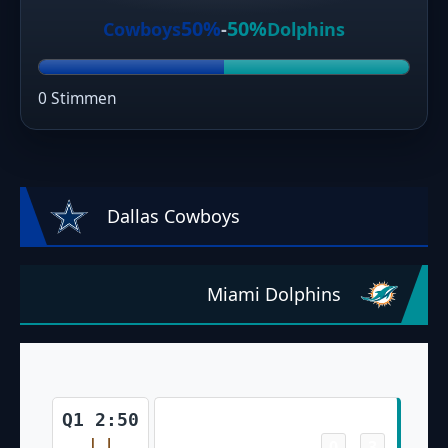
50%
50%
Cowboys
-
Dolphins
0 Stimmen
Dallas Cowboys
Miami Dolphins
Field Goal
Q1 2:50
0
3
-