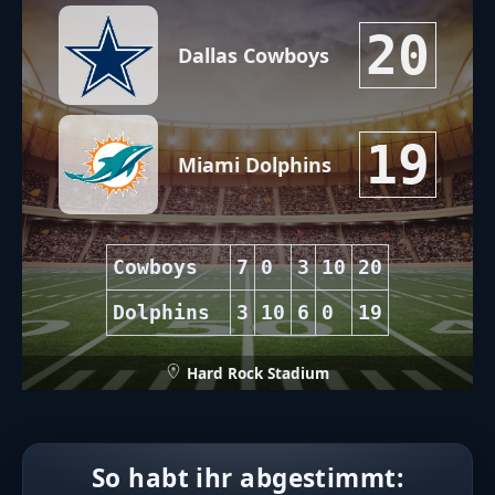
20
Dallas Cowboys
19
Miami Dolphins
Cowboys
7
0
3
10
20
Dolphins
3
10
6
0
19
Hard Rock Stadium
So habt ihr abgestimmt: