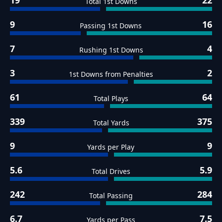
19
22
Total 1st Downs
9
16
Passing 1st Downs
7
4
Rushing 1st Downs
3
2
1st Downs from Penalties
61
64
Total Plays
339
375
Total Yards
9
9
Yards per Play
5.6
5.9
Total Drives
242
284
Total Passing
6.7
7.5
Yards per Pass