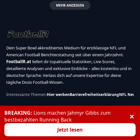
MEHR ANZEIGEN
Dein Super Bowl akkreditiertes Medium für erstklassige NFL und
American Football Berichterstattung seit über einem Jahrzehnt.
FootballR.at
liefert dir topaktuelle Statistiken, Live-Scores,
detaillierte Analysen und exklusive Einblicke – alles kostenlos und in
deutscher Sprache. Verlass dich auf unsere Expertise für deine
tägliche Dosis Football-Wissen.
Interessante Themen:
Hier werben
Barrierefreiheitserklärung
NFL News
Quick Links
Über uns
BREAKING:
Lions machen Jahmyr Gibbs zum
×
bestbezahlten Running Back
Mein Feed
Tarif
Jetzt lesen
Impressum
Meine Interessen