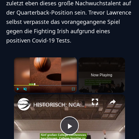
zuletzt eben dieses große Nachwuchstalent auf
der Quarterback-Position sein.
Trevor Lawrence
selbst verpasste das vorangegangene Spiel
gegen die Fighting Irish aufgrund eines
positiven Covid-19 Tests
.
×
Now Playing
Play
Unmute
Fullscreen
HISTORISCH: NCAA wird künftig College Sportler entlohnen!
Play