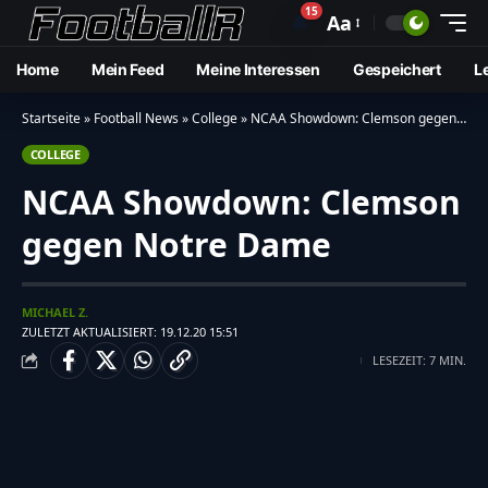
15
🔔
Aa
Home
Mein Feed
Meine Interessen
Gespeichert
L
Startseite
»
Football News
»
College
»
NCAA Showdown: Clemson gegen Notre Dame
COLLEGE
NCAA Showdown: Clemson
gegen Notre Dame
MICHAEL Z.
ZULETZT AKTUALISIERT: 19.12.20 15:51
LESEZEIT: 7 MIN.