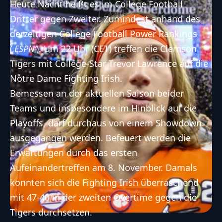
Heute Nacht heißt es im College Football
Dritter gegen Zweiter. Zumindest anhand des
derzeitigen College Football Power Rankings
(
‚ESPN‘
). Um 22 Uhr (CET) treffen die Clemson
Tigers mit College-Star Trevor Lawrence auf die
Notre Dame Fighting Irish.
Bemessen an der aktuellen Saison beider
Teams und insbesondere im Hinblick auf die
Playoffs, darf durchaus von einem Showdown
ausgegangen werden. Befeuert werden die
Erwartungen durch das ersten
Aufeinandertreffen am 8. November. Damals
konnten sich die Fighting Irish überraschend
mit 47-40 in der zweiten Overtime gegen die
Tigers durchsetzen.