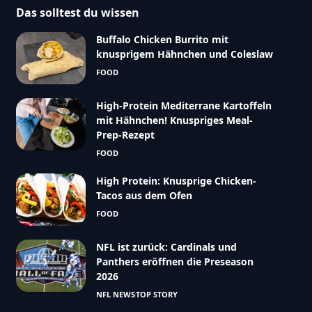
Das solltest du wissen
Buffalo Chicken Burrito mit
knusprigem Hähnchen und Coleslaw
FOOD
High-Protein Mediterrane Kartoffeln
mit Hähnchen! Knuspriges Meal-
Prep-Rezept
FOOD
High Protein: Knusprige Chicken-
Tacos aus dem Ofen
FOOD
NFL ist zurück: Cardinals und
Panthers eröffnen die Preseason
2026
NFL NEWS
TOP STORY