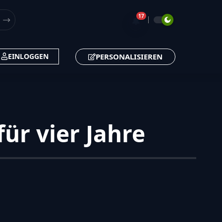
17
🔔
PERSONALISIEREN
EINLOGGEN
ür vier Jahre