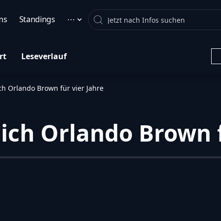
Search
ms
Standings
⋯
rt
Leseverlauf
ch Orlando Brown für vier Jahre
ich Orlando Brown f