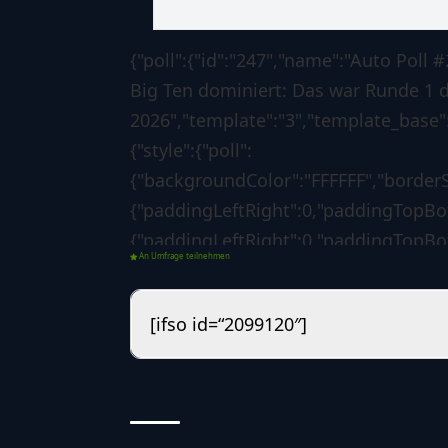
{"poll":{"id":"247","name":"Auto Pol
Big Ten dominiert: Das war Runde 1 d
2026","template":"3","template_base":"
{"style":{"poll":
{"backgroundColor":"FFFFFF","borderS
{"paddingLeftRight":0,"paddingTopBott
{"paddingLeftRight":0,"paddingTopBot
An Umfrage teilnehmen
{"backgroundColor":"1d7f3b","borderSi
{"borderLeftColorForSuccess":"008000
[ifso id=“2099120″]
[],"custom":{"css":""}},"options":{"poll"
{"voteButtonLabel":"Abstimmen","sho
05-01
13:01:36","redirectAfterVote":"no","r