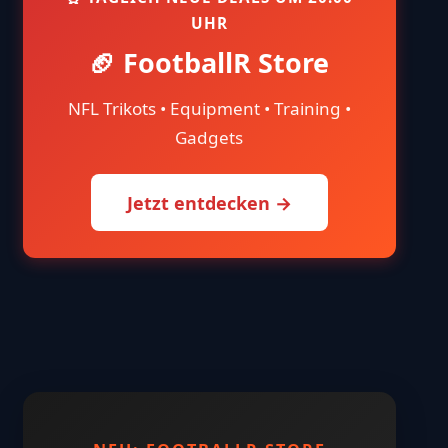
UHR
🏈 FootballR Store
NFL Trikots • Equipment • Training •
Gadgets
Jetzt entdecken →
],"total_submits":1,"messages":