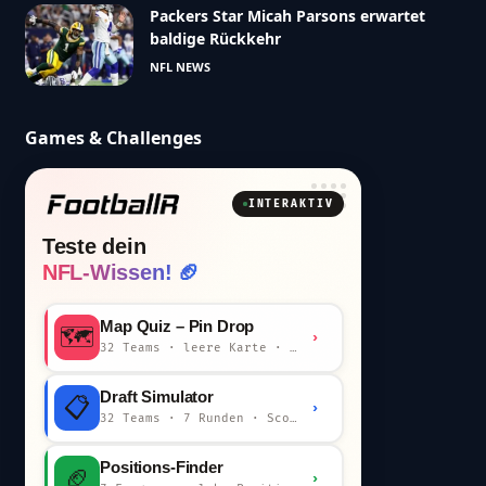
Packers Star Micah Parsons erwartet
baldige Rückkehr
NFL NEWS
Games & Challenges
INTERAKTIV
Teste dein
NFL-Wissen! 🏈
Map Quiz – Pin Drop
🗺️
›
32 Teams · leere Karte · km-Wertung
Draft Simulator
📋
›
32 Teams · 7 Runden · Scout-Kommentar
Positions-Finder
🏈
›