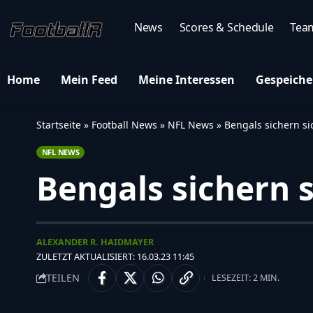
News
Scores & Schedule
Tea
Home
Mein Feed
Meine Interessen
Gespeiche
Startseite
»
Football News
»
NFL News
»
Bengals sichern si
NFL NEWS
Bengals sichern s
ALEXANDER R. HAIDMAYER
ZULETZT AKTUALISIERT: 16.03.23 11:45
TEILEN
LESEZEIT: 2 MIN.