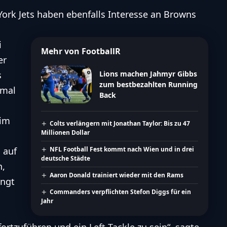
ork Jets
haben ebenfalls Interesse an Browns
i
Mehr von FootballR
er
s
Lions machen Jahmyr Gibbs
zum bestbezahlten Running
rmal
Back
 im
Colts verlängern mit Jonathan Taylor: Bis zu 47
Millionen Dollar
 auf
NFL Football Fest kommt nach Wien und in drei
deutsche Städte
n,
Aaron Donald trainiert wieder mit den Rams
ingt
Commanders verpflichten Stefon Diggs für ein
Jahr