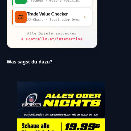
7 Fragen · welche Position bist du?
Trade Value Checker
⚖️
›
JJ-Chart · Steal oder Overpay?
Alle Spiele entdecken
→ FootballR.at/interactive
Was sagst du dazu?