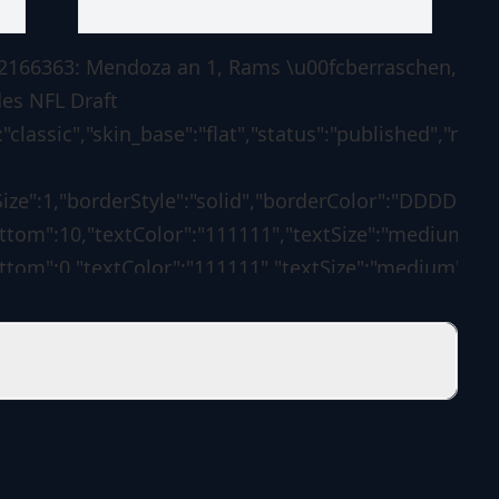
l #2166363: Mendoza an 1, Rams \u00fcberraschen,
es NFL Draft
classic","skin_base":"flat","status":"published","meta
ize":1,"borderStyle":"solid","borderColor":"DDDDDD"
om":10,"textColor":"111111","textSize":"medium","tex
tom":0,"textColor":"111111","textSize":"medium","tex
ze":0,"borderStyle":"solid","borderColor":"1d7f3b","b
","borderLeftColorForError":"ff0000","borderLeftSize
:
wResultsLink":"no","resultsLabelText":"Ergebnisse"
edirectUrl":"","redirectAfter":"0","pageLink":"","use