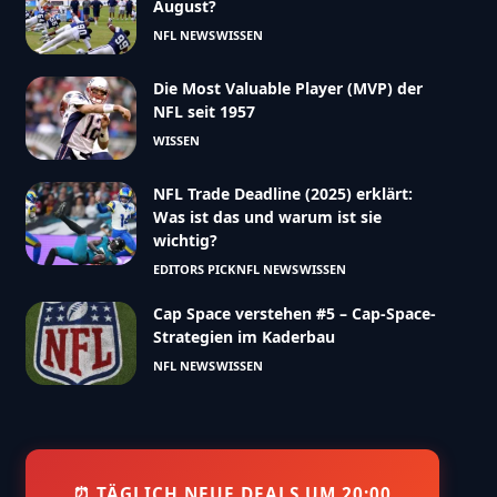
August?
NFL NEWS
WISSEN
Die Most Valuable Player (MVP) der
NFL seit 1957
WISSEN
NFL Trade Deadline (2025) erklärt:
Was ist das und warum ist sie
wichtig?
EDITORS PICK
NFL NEWS
WISSEN
OtherAnswersInResults":"no","resultsColorForOtherA
Cap Space verstehen #5 – Cap-Space-
Strategien im Kaderbau
NFL NEWS
WISSEN
⏰ TÄGLICH NEUE DEALS UM 20:00