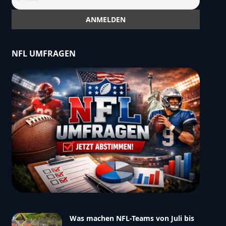
NFL UMFRAGEN
_data":
,"borderRadius":4,"paddingLeftRight":14,"paddingTop
tWeight":"bold","textAlign":"left"},"answers":
tWeight":"normal","skin":"flat","colorScheme":"blue"
orderRadius":4,"paddingLeftRight":12,"paddingTopBotto
":5,"paddingTopBottom":8,"textColor":"111111","textS
,"showTotalVotes":"yes","showTotalAnswers":"no","st
Captcha":"no","enableGdpr":"yes","gdprSolution":"anon
Was machen NFL-Teams von Juli bis