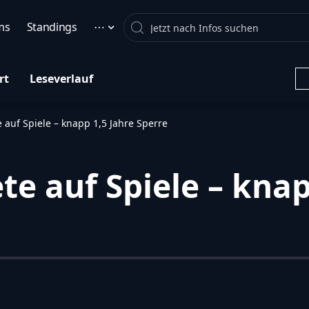
Search
ms
Standings
⋯
rt
Leseverlauf
e auf Spiele – knapp 1,5 Jahre Sperre
te auf Spiele – knap