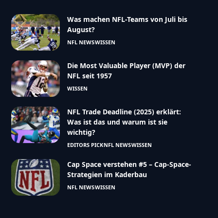
Was machen NFL-Teams von Juli bis
August?
NFL NEWS
WISSEN
Die Most Valuable Player (MVP) der
NFL seit 1957
WISSEN
NFL Trade Deadline (2025) erklärt:
Was ist das und warum ist sie
wichtig?
EDITORS PICK
NFL NEWS
WISSEN
Cap Space verstehen #5 – Cap-Space-
Strategien im Kaderbau
NFL NEWS
WISSEN