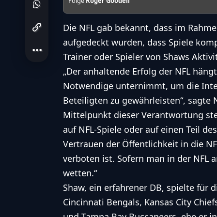
Folge
Roger Goodell
Die NFL gab bekannt, dass im Rahme
aufgedeckt wurden, dass Spiele kom
Trainer oder Spieler von Shaws Aktiv
„Der anhaltende Erfolg der NFL hängt 
Notwendige unternimmt, um die Integr
Beteiligten zu gewährleisten“, sagte
Mittelpunkt dieser Verantwortung st
auf NFL-Spiele oder auf einen Teil des
Vertrauen der Öffentlichkeit in die 
verboten ist. Sofern man in der NFL a
wetten.“
Shaw, ein erfahrener DB, spielte für d
Cincinnati Bengals, Kansas City Chief
und Tampa Bay Buccaneers, ehe er in