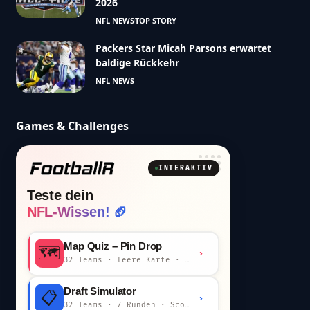
2026
NFL NEWS
TOP STORY
Packers Star Micah Parsons erwartet
baldige Rückkehr
NFL NEWS
Games & Challenges
INTERAKTIV
Teste dein
NFL-Wissen! 🏈
Map Quiz – Pin Drop
🗺️
›
32 Teams · leere Karte · km-Wertung
Draft Simulator
📋
›
32 Teams · 7 Runden · Scout-Kommentar