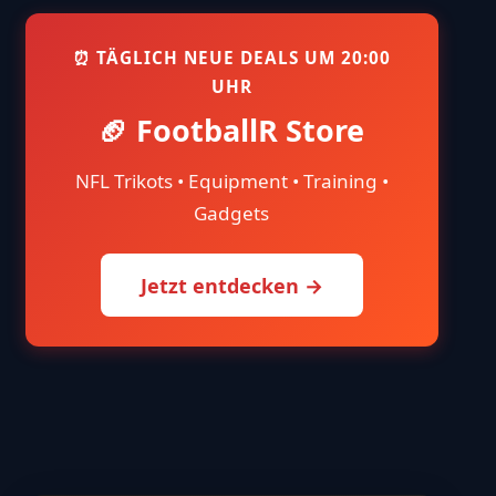
⏰ TÄGLICH NEUE DEALS UM 20:00
UHR
🏈 FootballR Store
NFL Trikots • Equipment • Training •
Gadgets
Jetzt entdecken →