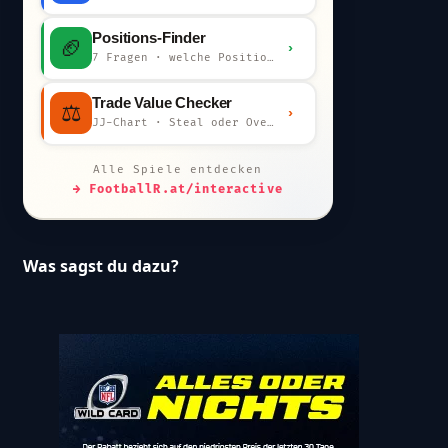
Positions-Finder
🏈
›
7 Fragen · welche Position bist du?
Trade Value Checker
⚖️
›
JJ-Chart · Steal oder Overpay?
Alle Spiele entdecken
→ FootballR.at/interactive
Was sagst du dazu?