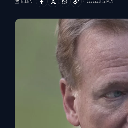
TEILEN
LESEZEIT: 2 MIN.