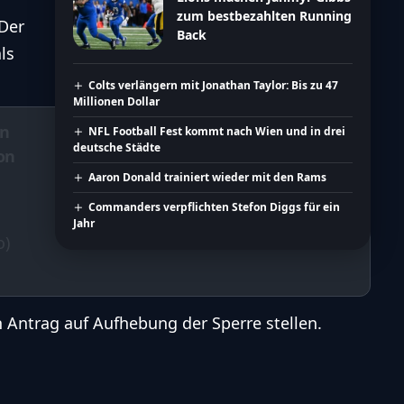
zum bestbezahlten Running
 Der
Back
ls
Colts verlängern mit Jonathan Taylor: Bis zu 47
Millionen Dollar
en
NFL Football Fest kommt nach Wien und in drei
deutsche Städte
on
Aaron Donald trainiert wieder mit den Rams
Commanders verpflichten Stefon Diggs für ein
Jahr
o)
 Antrag auf Aufhebung der Sperre stellen.