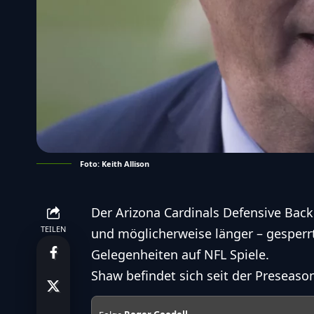
Foto: Keith Allison
Der Arizona Cardinals Defensive Bac
TEILEN
und möglicherweise länger – gesperrt
Gelegenheiten auf NFL Spiele.
Shaw befindet sich seit der Preseason