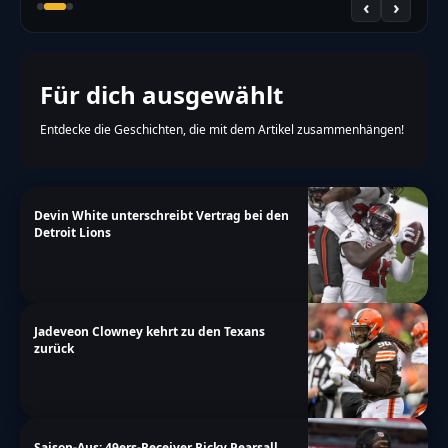
‹
›
Für dich ausgewählt
Entdecke die Geschichten, die mit dem Artikel zusammenhängen!
Devin White unterschreibt Vertrag bei den
Detroit Lions
Jadeveon Clowney kehrt zu den Texans
zurück
Saison-Aus: 49ers-Receiver Ricky Pearsall