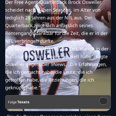
Der Free Agent Quarterback Brock Osweiler
scheidet nach sieben Seasons, im Alter von
lediglich 28 Jahren aus der NFL aus. Der
Quarterback zeigt sich anlässlich seines
Rentengangs dankbar für die Zeit, die er in der
NFL verbringen durfte.
„Ich bin sehr dankbar für die Zeit, die ich in der
National Football League gespielt habe“, sagte
Osweiler gegenüber
9News
. „Die Erfahrungen,
die ich gemacht habe, die Leute, die ich
getroffen habe, die Beziehungen, die ich
geknüpft habe.“
Folge
Texans