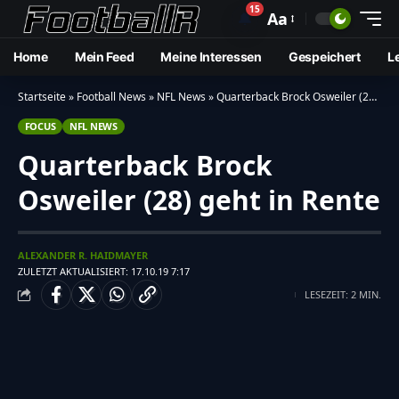
15
🔔
Aa
Home
Mein Feed
Meine Interessen
Gespeichert
L
Startseite
»
Football News
»
NFL News
»
Quarterback Brock Osweiler (28) geht in Rente
FOCUS
NFL NEWS
Quarterback Brock
Osweiler (28) geht in Rente
ALEXANDER R. HAIDMAYER
ZULETZT AKTUALISIERT: 17.10.19 7:17
LESEZEIT: 2 MIN.