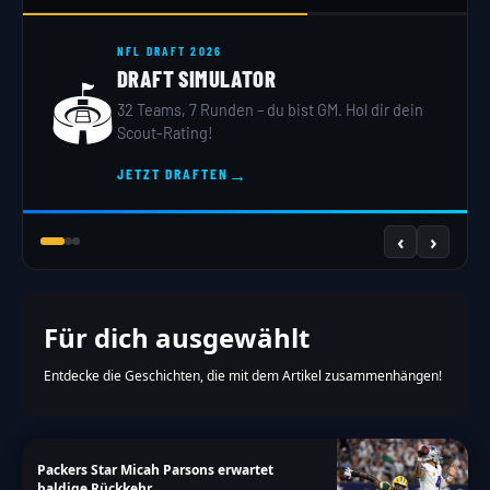
NFL DRAFT 2026
DRAFT SIMULATOR
🏟️
32 Teams, 7 Runden – du bist GM. Hol dir dein
Scout-Rating!
→
JETZT DRAFTEN
‹
›
Für dich ausgewählt
Entdecke die Geschichten, die mit dem Artikel zusammenhängen!
Packers Star Micah Parsons erwartet
baldige Rückkehr