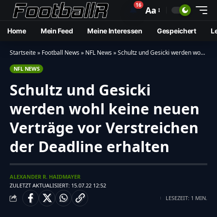
16
🔔
Aa
Home
Mein Feed
Meine Interessen
Gespeichert
L
Startseite
»
Football News
»
NFL News
»
Schultz und Gesicki werden wohl keine neuen Verträge vor Verstreichen der Deadline erhalten
NFL NEWS
Schultz und Gesicki
werden wohl keine neuen
Verträge vor Verstreichen
der Deadline erhalten
ALEXANDER R. HAIDMAYER
ZULETZT AKTUALISIERT: 15.07.22 12:52
LESEZEIT: 1 MIN.