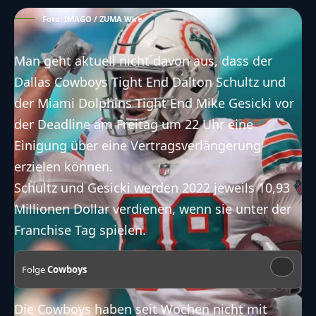
Foto: IMAGO / ZUMA Wire
Man geht aktuell nicht davon aus, dass der
Dallas Cowboys Tight End
Dalton Schultz
und
der Miami Dolphins Tight End
Mike Gesicki
vor
der Deadline am Freitag um 22 Uhr eine
Einigung über eine Vertragsverlängerung
erzielen können.
Schultz und Gesicki werden 2022 jeweils 10,93
Millionen Dollar verdienen, wenn sie unter der
Franchise Tag spielen.
Folge
Cowboys
Die Cowboys haben seit Wochen nicht mit