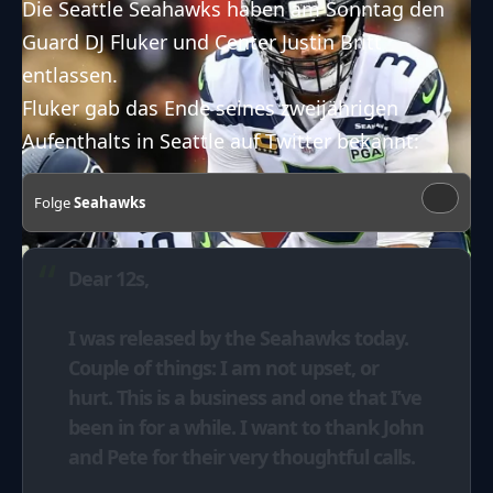
Die Seattle Seahawks haben am Sonntag den
Guard DJ Fluker und Center Justin Britt
entlassen.
Fluker gab das Ende seines zweijährigen
Aufenthalts in Seattle auf Twitter bekannt:
Folge
Seahawks
Dear 12s,
I was released by the Seahawks today.
Couple of things: I am not upset, or
hurt. This is a business and one that I’ve
been in for a while. I want to thank John
and Pete for their very thoughtful calls.