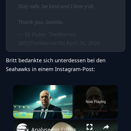
Stay safe, be kind and I love y’all.
Thank you, Seattle.
— DJ Fluker TheWarrior
(@DJTheWarrior76)
April 26, 2020
Britt bedankte sich unterdessen bei den
Seahawks in einem Instagram-Post:
×
Now Playing
Play
Unmute
Fullscreen
Analyse zur Entlassung von New York Jets Head Coach Robert Saleh