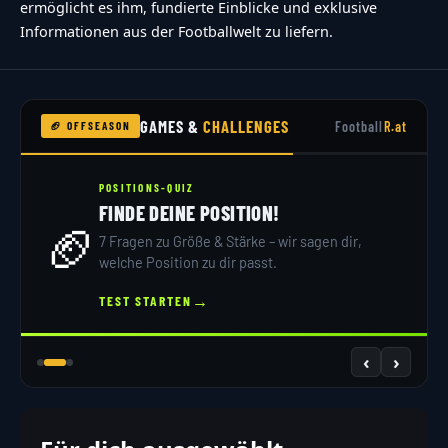
ermöglicht es ihm, fundierte Einblicke und exklusive
Informationen aus der Footballwelt zu liefern.
GAMES &
CHALLENGES
Football
R.at
🏈 OFFSEASON
POSITIONS-QUIZ
FINDE DEINE POSITION!
🏈
7 Fragen zu Größe & Stärke – wir sagen dir,
welche Position zu dir passt.
→
TEST STARTEN
‹
›