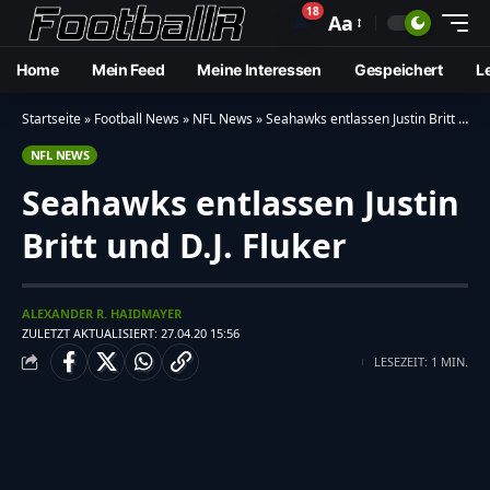
18
🔔
Aa
Home
Mein Feed
Meine Interessen
Gespeichert
L
Startseite
»
Football News
»
NFL News
»
Seahawks entlassen Justin Britt und D.J. Fluker
NFL NEWS
Seahawks entlassen Justin
Britt und D.J. Fluker
ALEXANDER R. HAIDMAYER
ZULETZT AKTUALISIERT: 27.04.20 15:56
LESEZEIT: 1 MIN.