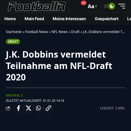
17
🔔
Aa
Home
Mein Feed
Meine Interessen
Gespeichert
L
Startseite
»
Football News
»
NFL News
»
Draft
»
J.K. Dobbins vermeldet Teilnahme am NFL-Draft 2020
DRAFT
J.K. Dobbins vermeldet
Teilnahme am NFL-Draft
2020
MICHAEL Z.
ZULETZT AKTUALISIERT: 01.01.20 14:18
LESEZEIT: 2 MIN.