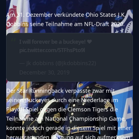
Am 31. Dezember verkündete Ohio States J.K.
Dobbins seine Teilnahme am NFL-Draft 2020.
I will forever be a buckeye! ❤️
pic.twitter.com/5TFhsPto9l
— Jk dobbins (@Jkdobbins22)
December 30, 2019
Der Star Runningback verpasste zwar mit
seinen Buckeyes durch eine
Niederlage im
Playoff Spiel gegen die Clemson Tigers
die
Teilnahme am National Championship Game,
konnte jedoch gerade in diesem Spiel mit einer
herausragenden Leistung auf sich aufmerksam