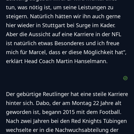
tun, was nötig ist, um seine Leistungen zu
steigern. Natürlich hätten wir ihn auch gerne
hier wieder in Stuttgart bei Surge im Kader.
Aber die Aussicht auf eine Karriere in der NFL
ist natürlich etwas Besonderes und ich freue
mich für Marcel, dass er diese Möglichkeit hat“,
erklärt Head Coach Martin Hanselmann.
Der gebürtige Reutlinger hat eine steile Karriere
hinter sich. Dabo, der am Montag 22 Jahre alt
geworden ist, begann 2015 mit dem Football.
Nach zwei Jahren bei den Red Knights Tübingen
wechselte er in die Nachwuchsabteilung der