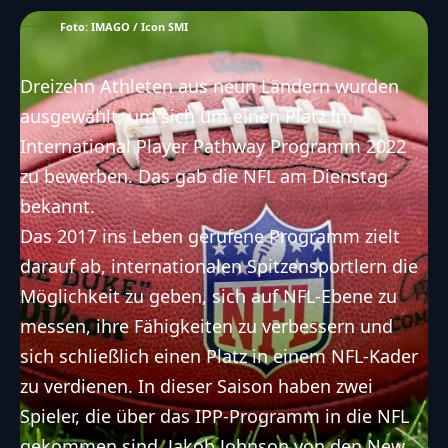
Foto: IMAGO / Icon SMI
Dreizehn Athleten aus neun Ländern wurden
ausgewählt, um sich um einen Platz im
International Player Pathway Programm 2022
zu bewerben. Das gab die NFL am Dienstag
bekannt.
Das 2017 ins Leben gerufene Programm zielt
darauf ab, internationalen Spitzensportlern die
Möglichkeit zu geben, sich auf NFL-Ebene zu
messen, ihre Fähigkeiten zu verbessern und
sich schließlich einen Platz in einem NFL-Kader
zu verdienen. In dieser Saison haben zwei
Spieler, die über das IPP-Programm in die NFL
gekommen sind, Jakob Johnson von den New