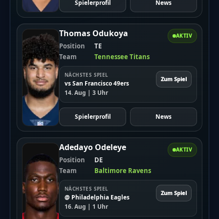
Spielerprofil
News
Thomas Odukoya
AKTIV
Position
TE
Team
Tennessee Titans
NÄCHSTES SPIEL
Zum Spiel
vs San Francisco 49ers
14. Aug | 3 Uhr
Spielerprofil
News
Adedayo Odeleye
AKTIV
Position
DE
Team
Baltimore Ravens
NÄCHSTES SPIEL
Zum Spiel
@ Philadelphia Eagles
16. Aug | 1 Uhr