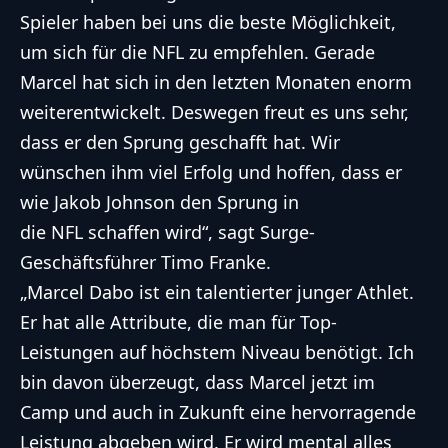
Spieler haben bei uns die beste Möglichkeit,
um sich für die NFL zu empfehlen. Gerade
Marcel hat sich in den letzten Monaten enorm
weiterentwickelt. Deswegen freut es uns sehr,
dass er den Sprung geschafft hat. Wir
wünschen ihm viel Erfolg und hoffen, dass er
wie Jakob Johnson den Sprung in
die NFL schaffen wird“, sagt Surge-
Geschäftsführer Timo Franke.
„Marcel Dabo ist ein talentierter junger Athlet.
Er hat alle Attribute, die man für Top-
Leistungen auf höchstem Niveau benötigt. Ich
bin davon überzeugt, dass Marcel jetzt im
Camp und auch in Zukunft eine hervorragende
Leistung abgeben wird. Er wird mental alles