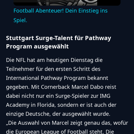
Video
Football Abenteuer! Dein Einstieg ins
Spiel.
Stuttgart Surge-Talent für Pathway
Program ausgewählt
Die NFL hat am heutigen Dienstag die
Teilnehmer für den ersten Schritt des
International Pathway Program bekannt
gegeben. Mit Cornerback Marcel Dabo reist
dabei nicht nur ein Surge-Spieler zur IMG
Academy in Florida, sondern er ist auch der
einzige Deutsche, der ausgewählt wurde.
„Die Auswahl von Marcel zeigt genau das, wofür
die European League of Football steht. Die