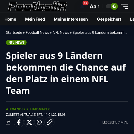
17
🔔
Aa
Home
Mein Feed
Meine Interessen
Gespeichert
L
Startseite
»
Football News
»
NFL News
»
Spieler aus 9 Ländern bekommen die Chance auf den Platz in einem NFL Team
NFL NEWS
Spieler aus 9 Ländern
bekommen die Chance auf
den Platz in einem NFL
Team
ALEXANDER R. HAIDMAYER
ZULETZT AKTUALISIERT: 11.01.22 15:03
LESEZEIT: 7 MIN.