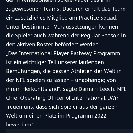
zugewiesenen Teams. Dadurch erhält das Team
ein zusätzliches Mitglied am Practice Squad.
Unter bestimmten Voraussetzungen können
die Spieler auch während der Regular Season in
den aktiven Roster befördert werden.
„Das International Player Pathway Programm
ist ein wichtiger Teil unserer laufenden
Bemühungen, die besten Athleten der Welt in
der NFL spielen zu lassen – unabhängig von
ihrem Herkunftsland“, sagte Damani Leech, NFL
Chief Operating Officer of International. „Wir
freuen uns, dass sich Spieler aus der ganzen
Welt um einen Platz im Programm 2022
bewerben.“