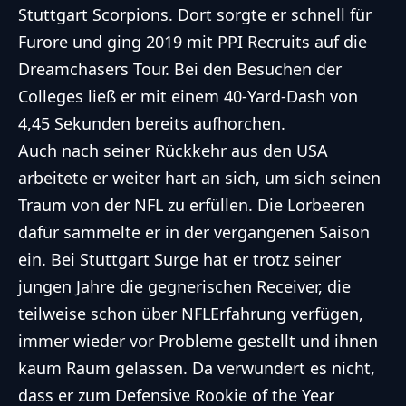
Stuttgart Scorpions. Dort sorgte er schnell für
Furore und ging 2019 mit PPI Recruits auf die
Dreamchasers Tour. Bei den Besuchen der
Colleges ließ er mit einem 40-Yard-Dash von
4,45 Sekunden bereits aufhorchen.
Auch nach seiner Rückkehr aus den USA
arbeitete er weiter hart an sich, um sich seinen
Traum von der NFL zu erfüllen. Die Lorbeeren
dafür sammelte er in der vergangenen Saison
ein. Bei Stuttgart Surge hat er trotz seiner
jungen Jahre die gegnerischen Receiver, die
teilweise schon über NFLErfahrung verfügen,
immer wieder vor Probleme gestellt und ihnen
kaum Raum gelassen. Da verwundert es nicht,
dass er zum Defensive Rookie of the Year