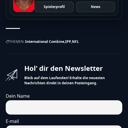
Spielerprofil
News
THEMEN:
International Combine
IPP
NFL
Hol' dir den Newsletter
Bleib auf dem Laufenden! Erhalte die neuesten
Nachrichten direkt in deinen Posteingang.
Dein Name
E-mail