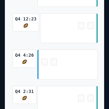
(Jason Sanders Kick)
Touchdown
Q4 12:23
14
35
-
Raheem Mostert 1 Yd Run
(Jason Sanders Kick)
Touchdown
Q4 4:26
21
35
-
Troy Hill 61 Yd Interception
Return (Eddy Pineiro Kick)
Touchdown
Q4 2:31
21
42
-
Salvon Ahmed 9 Yd Run (Jason