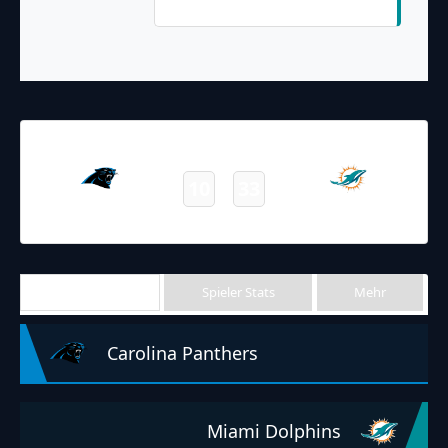
Sanders Kick)
28.11.2021
19:00
NFL 2021-2022
/
Regular Season
/
Week12
10
33
Panthers
Dolphins
Final
Team Stats
Spieler Stats
Mehr
Carolina Panthers
Miami Dolphins