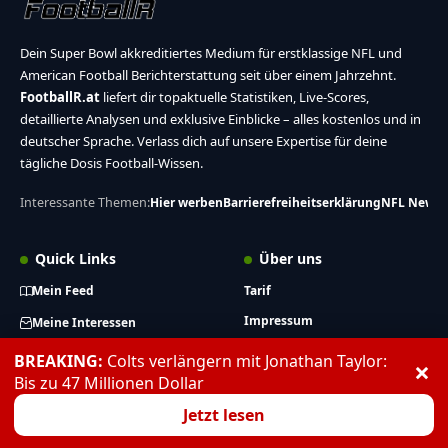
Dein Super Bowl akkreditiertes Medium für erstklassige NFL und
American Football Berichterstattung seit über einem Jahrzehnt.
FootballR.at
liefert dir topaktuelle Statistiken, Live-Scores,
detaillierte Analysen und exklusive Einblicke – alles kostenlos und in
deutscher Sprache. Verlass dich auf unsere Expertise für deine
tägliche Dosis Football-Wissen.
Interessante Themen:
Hier werben
Barrierefreiheitserklärung
NFL News
Quick Links
Über uns
Mein Feed
Tarif
Impressum
Meine Interessen
Datenschutzerklärung
Leseverlauf
BREAKING:
Colts verlängern mit Jonathan Taylor:
×
Bis zu 47 Millionen Dollar
Von mir gespeichert
Jetzt lesen