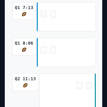
Touchdown
Q1 7:13
7
0
-
Chuba Hubbard 6 Yd Run (Eddy
Pineiro Kick)
Touchdown
Q1 0:06
14
0
-
Adam Thielen 8 Yd pass from
Bryce Young (Eddy Pineiro Kick)
Touchdown
Q2 11:13
14
7
-
Raheem Mostert 3 Yd pass
from Tua Tagovailoa (Jason
Sanders Kick)