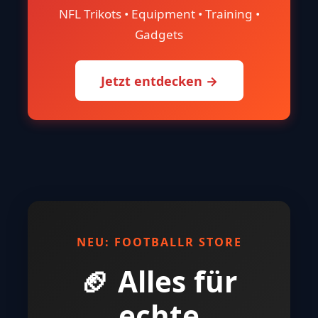
NFL Trikots • Equipment • Training •
Gadgets
Jetzt entdecken →
NEU: FOOTBALLR STORE
🏈 Alles für
echte