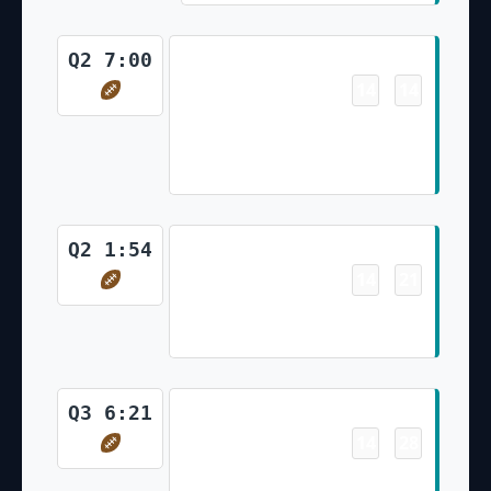
Touchdown
Q2 7:00
14
14
-
Jaylen Waddle 4 Yd pass from
Tua Tagovailoa (Jason Sanders
Kick)
Touchdown
Q2 1:54
14
21
-
Tyreek Hill 41 Yd pass from Tua
Tagovailoa (Jason Sanders Kick)
Touchdown
Q3 6:21
14
28
-
Raheem Mostert 4 Yd Run