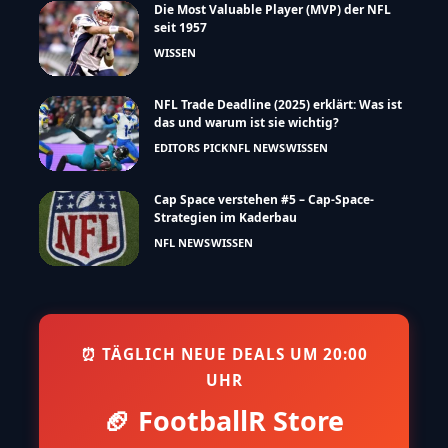
Die Most Valuable Player (MVP) der NFL
seit 1957
WISSEN
NFL Trade Deadline (2025) erklärt: Was ist
das und warum ist sie wichtig?
EDITORS PICK
NFL NEWS
WISSEN
Cap Space verstehen #5 – Cap-Space-
Strategien im Kaderbau
NFL NEWS
WISSEN
⏰ TÄGLICH NEUE DEALS UM 20:00
UHR
🏈 FootballR Store