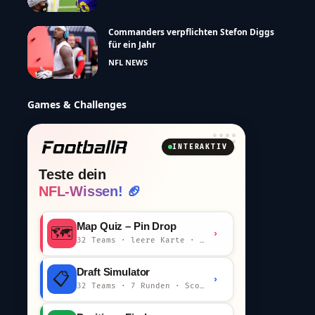
Commanders verpflichten Stefon Diggs
für ein Jahr
NFL NEWS
Games & Challenges
INTERAKTIV
Teste dein
NFL-Wissen! 🏈
Map Quiz – Pin Drop
🗺️
›
32 Teams · leere Karte · km-Wertung
Draft Simulator
📋
›
32 Teams · 7 Runden · Scout-Kommentar