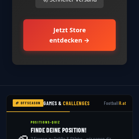
Jetzt Store
entdecken →
GAMES &
CHALLENGES
Football
R.at
🏈 OFFSEASON
POSITIONS-QUIZ
FINDE DEINE POSITION!
7 Fragen zu Größe & Stärke – wir sagen dir,