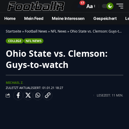
17
🔔
Aa
Home
Mein Feed
Meine Interessen
Gespeichert
L
Startseite
»
Football News
»
NFL News
»
Ohio State vs. Clemson: Guys-to-watch
COLLEGE
NFL NEWS
Ohio State vs. Clemson:
Guys-to-watch
MICHAEL Z.
ZULETZT AKTUALISIERT: 01.01.21 18:27
LESEZEIT: 11 MIN.