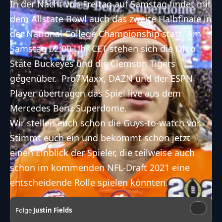
In der Nacht von Freitag auf Samstag findet mit
dem Allstate Bowl auch das zweite Halbfinale in
der National College Championship statt. Am
Samstag 02:00 Uhr CET stehen sich die Ohio
State Buckeyes und die Clemson Tigers
gegenüber. Pro7Maxx, DAZN und der ESPN
Player übertragen das Spiel live aus dem
Mercedes Benz Superdome.
Wir stellen euch schon die Guys-to-watch vor.
Stimmt euch ein und bekommt schon jetzt
einen Einblick der Spieler, die teilweise auch
schon im kommenden NFL-Draft 2021 eine
entscheidende Rolle spielen könnten.
Folge
Justin Fields